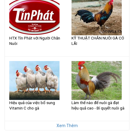
HTX Tín Phát với Người Chăn
KỸ THUẬT CHĂN NUÔI GÀ CÓ
Nuôi
LÃI
Hiệu quả của việc bổ sung
Làm thế nào để nuôi gà đạt
Vitamin C cho gà
hiệu quả cao - Bí quyết nuôi gà
Xem Thêm