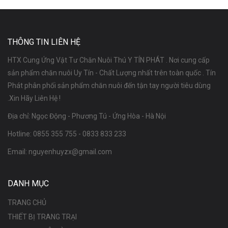
THÔNG TIN LIÊN HỆ
HTX Cung Ứng Vật Tư Chăn Nuôi Thú Y TÍN PHÁT . Nơi cung cấp
sản phẩm chăn nuôi Uy Tín - Chất Lượng nhất trên toàn quốc . Tín
Phát phân phối sản phẩm chăn nuôi đến tận tay người tiêu dùng
.Xin Hãy Liên Hệ !
Địa chỉ: Ngọc Động - Phương Tú - Ứng Hòa - Hà Nội
Hotline:
0855 355 755
-
0833 833 233
Email:
nguyenhuyzx@gmail.com
DANH MỤC
TRANG CHỦ
THIẾT BỊ TRANG TRẠI