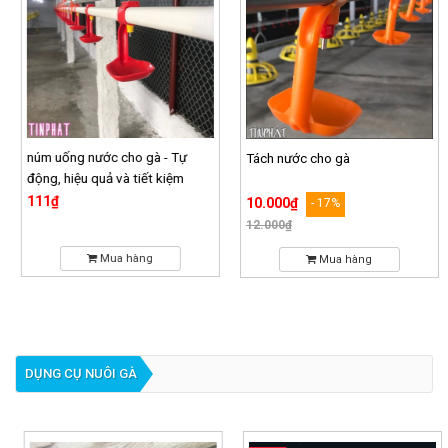
núm uống nước cho gà - Tự
Tách nước cho gà
động, hiệu quả và tiết kiệm
111₫
10.000₫
- 17%
12.000₫
Mua hàng
Mua hàng
DỤNG CỤ NUÔI GÀ