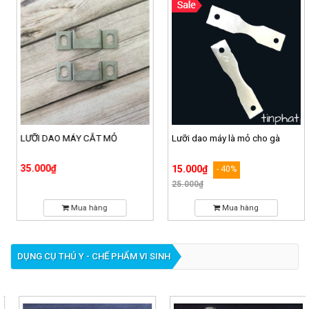
LƯỠI DAO MÁY CẮT MỎ
Lưỡi dao máy là mỏ cho gà
35.000₫
15.000₫
- 40%
25.000₫
Mua hàng
Mua hàng
DỤNG CỤ THÚ Y - CHẾ PHẨM VI SINH