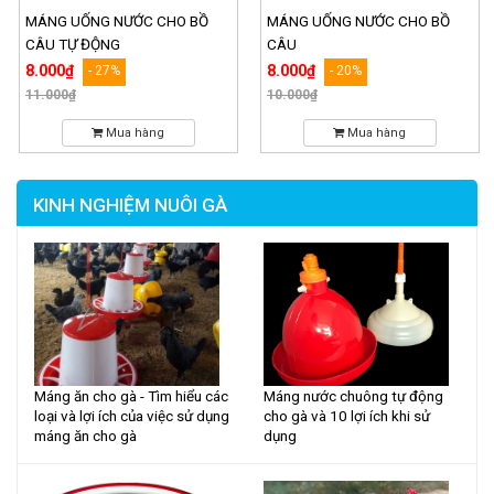
MÁNG UỐNG NƯỚC CHO BỒ
MÁNG UỐNG NƯỚC CHO BỒ
CÂU TỰ ĐỘNG
CÂU
8.000₫
8.000₫
- 27%
- 20%
11.000₫
10.000₫
Mua hàng
Mua hàng
KINH NGHIỆM NUÔI GÀ
Máng ăn cho gà - Tìm hiểu các
Máng nước chuông tự động
loại và lợi ích của việc sử dụng
cho gà và 10 lợi ích khi sử
máng ăn cho gà
dụng