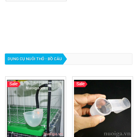
DỤNG CỤ NUÔI THỎ - BỒ CÂU