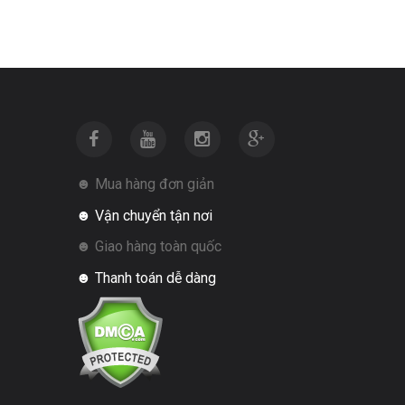
☻ Mua hàng đơn giản
☻ Vận chuyển tận nơi
☻ Giao hàng toàn quốc
☻ Thanh toán dễ dàng