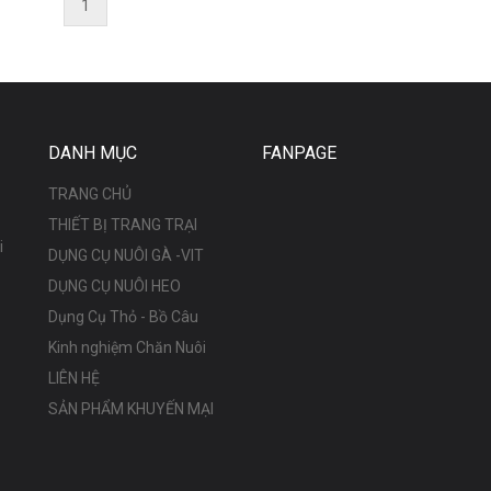
1
DANH MỤC
FANPAGE
TRANG CHỦ
THIẾT BỊ TRANG TRẠI
i
DỤNG CỤ NUÔI GÀ -VIT
DỤNG CỤ NUÔI HEO
Dụng Cụ Thỏ - Bồ Câu
Kinh nghiệm Chăn Nuôi
LIÊN HỆ
SẢN PHẨM KHUYẾN MẠI