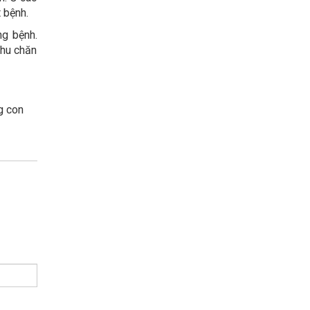
 bệnh.
ng bệnh.
khu chăn
g con