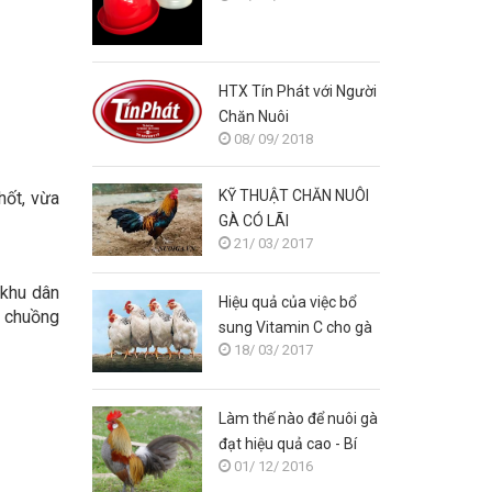
HTX Tín Phát với Người
Chăn Nuôi
08/ 09/ 2018
KỸ THUẬT CHĂN NUÔI
hốt, vừa
GÀ CÓ LÃI
21/ 03/ 2017
 khu dân
Hiệu quả của việc bổ
h chuồng
sung Vitamin C cho gà
18/ 03/ 2017
Làm thế nào để nuôi gà
đạt hiệu quả cao - Bí
01/ 12/ 2016
quyết nuôi gà