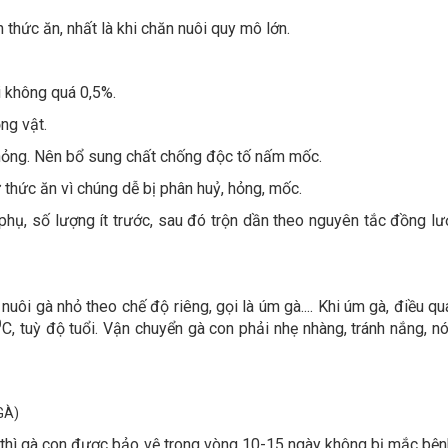
 thức ăn, nhất là khi chăn nuôi quy mô lớn.
i không quá 0,5%.
ộng vật.
hỏng. Nên bổ sung chất chống độc tố nấm mốc.
thức ăn vì chúng dễ bị phân huỷ, hỏng, mốc.
 phụ, số lượng ít trước, sau đó trộn dần theo nguyên tắc đồng lư
uôi gà nhỏ theo chế độ riêng, gọi là úm gà.... Khi úm gà, điều qu
0
C, tuỳ độ tuổi. Vận chuyển gà con phải nhẹ nhàng, tránh nắng, n
GÀ)
thì gà con được bảo vệ trong vòng 10-15 ngày không bị mắc bện