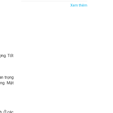
Xem thêm
ợng. Tốt
an trọng
óng. Mật
h. Ở các