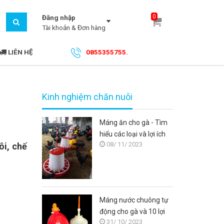
0
Đăng nhập
Tài khoản & Đơn hàng
LIÊN HỆ
0855355755.
Kinh nghiệm chăn nuôi
Máng ăn cho gà - Tìm
hiểu các loại và lợi ích
08/ 11/ 2023
ôi, chế
của việc sử dụng máng
ăn cho gà
Máng nước chuông tự
động cho gà và 10 lợi
31/ 10/ 2023
ích khi sử dụng