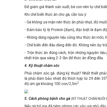
Để giảm giá thành sản xuất, bà con nên tự chế biến
Khi chế biến thức ăn cho gà, cần lưu ý:
- Gà không ưa mặn nên thức ăn phải nhạt, độ muố
- Đảm bảo tỷ lệ Protein (đạm), đặc biệt là đạm đ
- Không dùng nguyên liệu cũng như thức ăn mốc, 
- Chế biến đến đâu dùng đến đó. Không nên dự trữ 
- Trộn thức ăn đúng cách, trộn những nguyên liệu
nhất trộn qua sàng 2-3 lần để thức ăn đồng đều.
4. Kỹ thuật chăm sóc
Phải chăm sóc gà đúng kỹ thuật? Nhất thiết phải n
là phải đảm bảo nhiệt độ thích hợp từ 29 đến 35
2
độ úm gà khoảng 100 con/2,5m
.
5. Cách phòng bệnh cho gà
(KỸ THUẬT CHĂN NUÔI 
Nếu gà bố mẹ đã tiêm phòng các vắc-xin nhũ dầu 