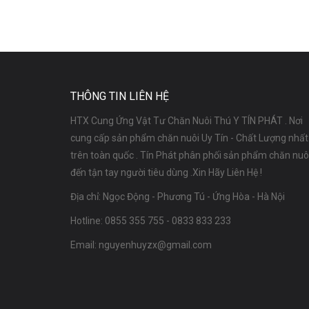
THÔNG TIN LIÊN HỆ
HTX Cung Ứng Vật Tư Chăn Nuôi Thú Y TÍN PHÁT . Nơi
cung cấp sản phẩm chăn nuôi Uy Tín - Chất Lượng nhất
trên toàn quốc . Tín Phát phân phối sản phẩm chăn nuô
đến tận tay người tiêu dùng .Xin Hãy Liên Hệ !
Địa chỉ: Ngọc Động - Phương Tú - Ứng Hòa - Hà Nội
Hotline:
0855 355 755
-
0833 833 233
Email:
nguyenhuyzx@gmail.com