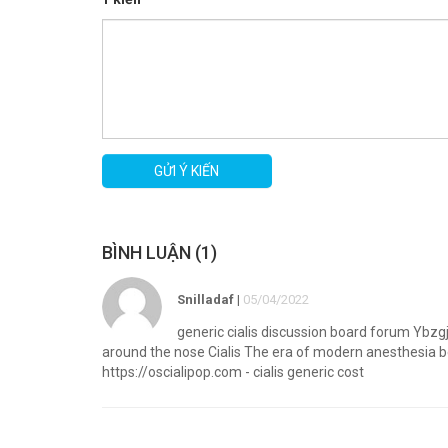
GỬI Ý KIẾN
BÌNH LUẬN (1)
Snilladaf
|
05/04/2022
generic cialis discussion board forum Ybzgjs
around the nose Cialis The era of modern anesthesia be
https://oscialipop.com - cialis generic cost