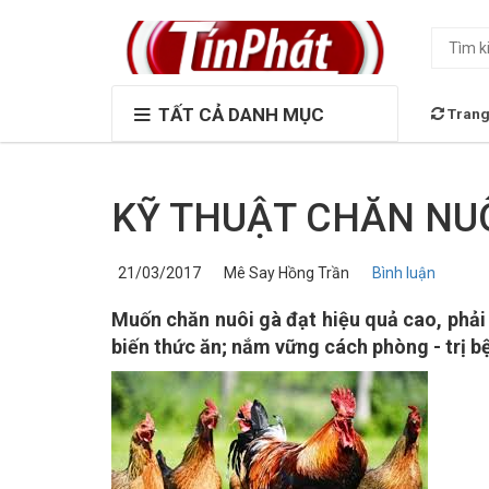
TẤT CẢ DANH MỤC
Trang
KỸ THUẬT CHĂN NUÔ
21/03/2017
Mê Say Hồng Trần
Bình luận
Muốn chăn nuôi gà đạt hiệu quả cao, phải
biến thức ăn; nắm vững cách phòng - trị bệ