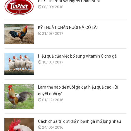
HTX Tín Phát với Người Chăn Nuôi
08/ 09/ 2018
KỸ THUẬT CHĂN NUÔI GÀ CÓ LÃI
21/ 03/ 2017
Hiệu quả của việc bổ sung Vitamin C cho gà
18/ 03/ 2017
Làm thế nào để nuôi gà đạt hiệu quả cao - Bí
quyết nuôi gà
01/ 12/ 2016
Cách chữa trị dứt điểm bệnh gà mổ lông nhau
24/ 06/ 2016