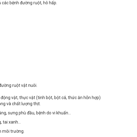
 các bệnh đường ruột, hô hấp.
đường ruột vật nuôi.
ộng vật, thực vật (tinh bột, bột cá, thức ăn hỗn hợp)
ọng và chất lượng thịt.
nặng, sưng phù đầu, bệnh do vi khuẩn…
, tai xanh…
m môi trường.