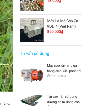
18.000₫
Máy Là Mỏ Cho Gà
9DD 4 (Việt Nam)
850.000₫
Tư vấn sử dụng
Máy sưởi úm cho gà
bằng điện: Giải pháp tối
27/10/2023
ưu cho người chăn nuôi
Tại sao nên sử dụng
đường ăn tự động cho
 chóng.