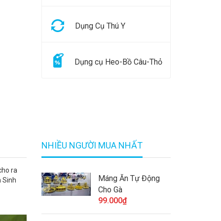
Dụng Cụ Thú Y
Dụng cụ Heo-Bồ Câu-Thỏ
NHIỀU NGƯỜI MUA NHẤT
cho ra
Máng Ăn Tự Động
 Sinh
Cho Gà
99.000₫