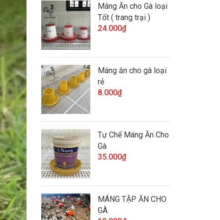
Máng Ăn cho Gà loại
Tốt ( trang trại )
24.000₫
Máng ăn cho gà loại
rẻ
8.000₫
Tự Chế Máng Ăn Cho
Gà
35.000₫
MÁNG TẬP ĂN CHO
GÀ.