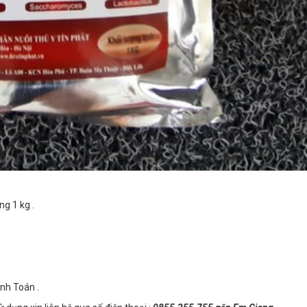
ng 1 kg .
c
nh Toán .