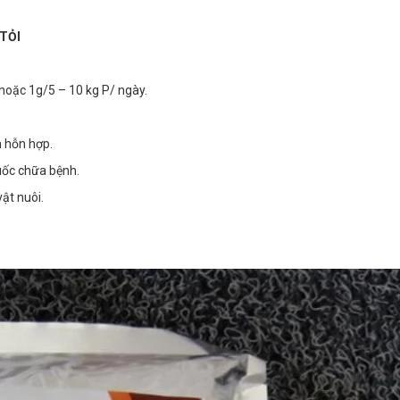
TỎI
hoặc 1g/5 – 10 kg P/ ngày.
n hỗn hợp.
uốc chữa bệnh.
ật nuôi.