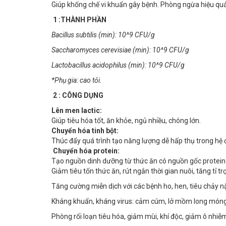
Giúp khống chế vi khuẩn gây bệnh. Phòng ngừa hiệu quả
1 :THÀNH PHẦN
Bacillus subtilis (min): 10^9 CFU/g
Saccharomyces cerevisiae (min): 10^9 CFU/g
Lactobacillus acidophilus (min): 10^9 CFU/g
*Phụ gia: cao tỏi.
2 : CÔNG DỤNG
Lên men lactic:
Giúp tiêu hóa tốt, ăn khỏe, ngủ nhiều, chóng lớn.
Chuyển hóa tinh bột:
Thúc đẩy quá trình tạo năng lượng dễ hấp thụ trong hệ 
Chuyển hóa protein:
Tạo nguồn dinh dưỡng từ thức ăn có nguồn gốc protein đ
Giảm tiêu tốn thức ăn, rút ngắn thời gian nuôi, tăng tỉ tr
Tăng cường miễn dịch với các bệnh ho, hen, tiêu chảy 
Kháng khuẩn, kháng virus: cảm cúm, lở mồm long móng
Phòng rối loạn tiêu hóa, giảm mùi, khí độc, giảm ô nhiễ