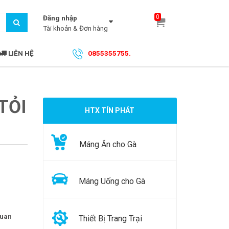
0
Đăng nhập
Tài khoản & Đơn hàng
LIÊN HỆ
0855355755.
TỎI
HTX TÍN PHÁT
Máng Ăn cho Gà
Máng Uống cho Gà
quan
Thiết Bị Trang Trại