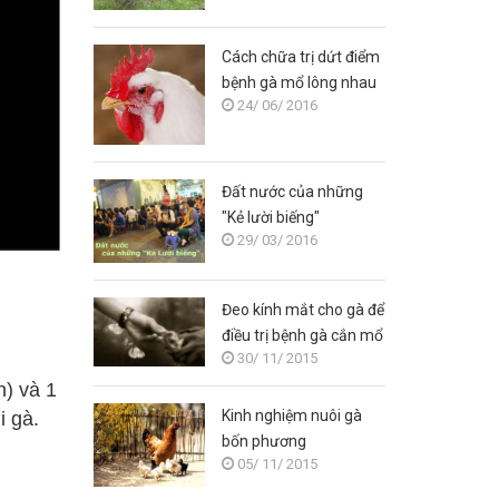
Cách chữa trị dứt điểm
bệnh gà mổ lông nhau
24/ 06/ 2016
Đất nước của những
"Kẻ lười biếng"
29/ 03/ 2016
Đeo kính mắt cho gà để
điều trị bệnh gà cắn mổ
30/ 11/ 2015
nhau
n) và 1
Kinh nghiệm nuôi gà
i gà.
bốn phương
05/ 11/ 2015