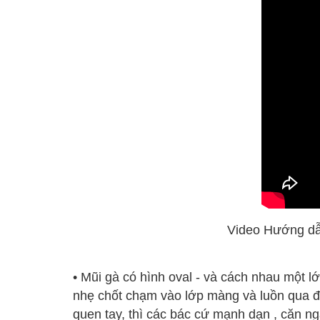
Video Hướng dẫn
• Mũi gà có hình oval - và cách nhau một l
nhẹ chốt chạm vào lớp màng và luồn qua đ
quen tay, thì các bác cứ mạnh dạn , căn n