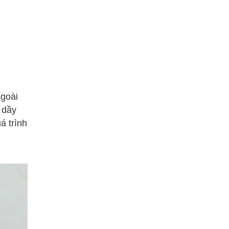
ngoài
 dầy
á trình