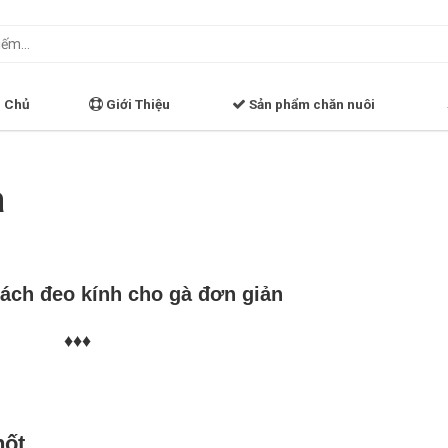
 Chủ
Giới Thiệu
Sản phẩm chăn nuôi
à
ch đeo kính cho gà đơn giản
♦♦♦
hốt