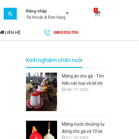
0
Đăng nhập
Tài khoản & Đơn hàng
LIÊN HỆ
0855355755.
Kinh nghiệm chăn nuôi
Máng ăn cho gà - Tìm
hiểu các loại và lợi ích
08/ 11/ 2023
của việc sử dụng máng
ăn cho gà
Máng nước chuông tự
động cho gà và 10 lợi
31/ 10/ 2023
ích khi sử dụng