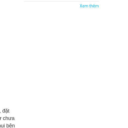
Xem thêm
, đặt
ư chưa
mui bên