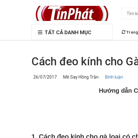
TẤT CẢ DANH MỤC
Trang
Cách đeo kính cho G
26/07/2017
Mê Say Hồng Trần
Bình luận
Hướng dẫn Cá
1. Cách đeo kính cho gà loại có c