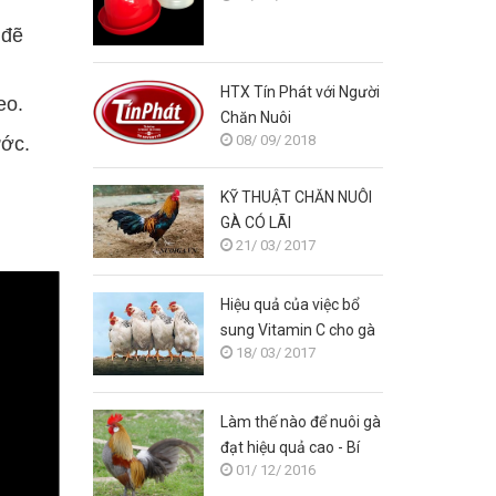
 đẽ
HTX Tín Phát với Người
eo.
Chăn Nuôi
08/ 09/ 2018
ước.
KỸ THUẬT CHĂN NUÔI
GÀ CÓ LÃI
21/ 03/ 2017
Hiệu quả của việc bổ
sung Vitamin C cho gà
18/ 03/ 2017
Làm thế nào để nuôi gà
đạt hiệu quả cao - Bí
01/ 12/ 2016
quyết nuôi gà