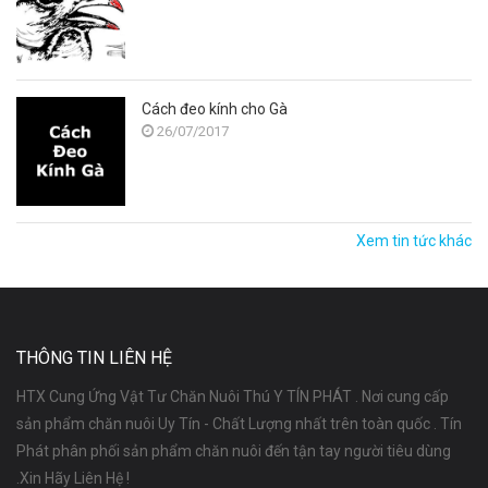
Cách đeo kính cho Gà
26/07/2017
Xem tin tức khác
THÔNG TIN LIÊN HỆ
HTX Cung Ứng Vật Tư Chăn Nuôi Thú Y TÍN PHÁT . Nơi cung cấp
sản phẩm chăn nuôi Uy Tín - Chất Lượng nhất trên toàn quốc . Tín
Phát phân phối sản phẩm chăn nuôi đến tận tay người tiêu dùng
.Xin Hãy Liên Hệ !