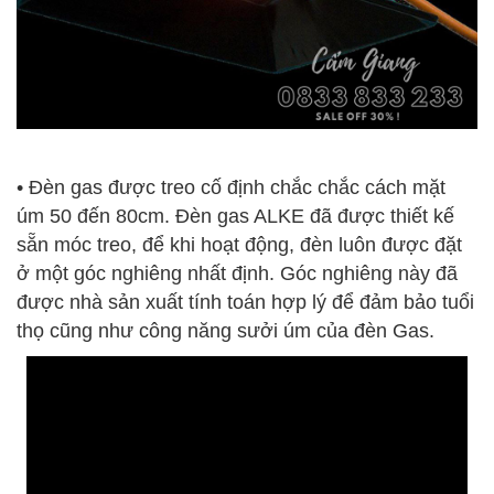
• Đèn gas được treo cố định chắc chắc cách mặt
úm 50 đến 80cm. Đèn gas ALKE đã được thiết kế
sẵn móc treo, để khi hoạt động, đèn luôn được đặt
ở một góc nghiêng nhất định. Góc nghiêng này đã
được nhà sản xuất tính toán hợp lý để đảm bảo tuổi
thọ cũng như công năng sưởi úm của đèn Gas.