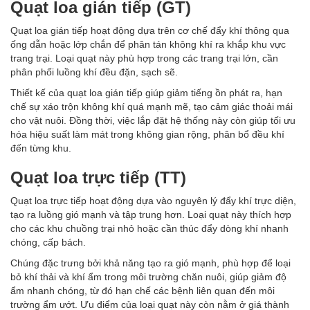
Quạt loa gián tiếp (GT)
Quạt loa gián tiếp hoạt động dựa trên cơ chế đẩy khí thông qua
ống dẫn hoặc lớp chắn để phân tán không khí ra khắp khu vực
trang trại. Loại quạt này phù hợp trong các trang trại lớn, cần
phân phối luồng khí đều đặn, sạch sẽ.
Thiết kế của quạt loa gián tiếp giúp giảm tiếng ồn phát ra, hạn
chế sự xáo trộn không khí quá mạnh mẽ, tạo cảm giác thoải mái
cho vật nuôi. Đồng thời, việc lắp đặt hệ thống này còn giúp tối ưu
hóa hiệu suất làm mát trong không gian rộng, phân bổ đều khí
đến từng khu.
Quạt loa trực tiếp (TT)
Quạt loa trực tiếp hoạt động dựa vào nguyên lý đẩy khí trực diện,
tạo ra luồng gió mạnh và tập trung hơn. Loại quạt này thích hợp
cho các khu chuồng trại nhỏ hoặc cần thúc đẩy dòng khí nhanh
chóng, cấp bách.
Chúng đặc trưng bởi khả năng tạo ra gió mạnh, phù hợp để loại
bỏ khí thải và khí ẩm trong môi trường chăn nuôi, giúp giảm độ
ẩm nhanh chóng, từ đó hạn chế các bệnh liên quan đến môi
trường ẩm ướt. Ưu điểm của loại quạt này còn nằm ở giá thành