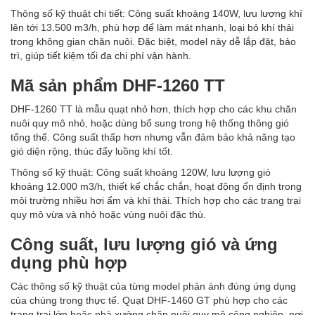
Thông số kỹ thuật chi tiết: Công suất khoảng 140W, lưu lượng khí
lên tới 13.500 m3/h, phù hợp để làm mát nhanh, loại bỏ khí thải
trong không gian chăn nuôi. Đặc biệt, model này dễ lắp đặt, bảo
trì, giúp tiết kiệm tối đa chi phí vận hành.
Mã sản phẩm DHF-1260 TT
DHF-1260 TT là mẫu quạt nhỏ hơn, thích hợp cho các khu chăn
nuôi quy mô nhỏ, hoặc dùng bổ sung trong hệ thống thông gió
tổng thể. Công suất thấp hơn nhưng vẫn đảm bảo khả năng tạo
gió diện rộng, thúc đẩy luồng khí tốt.
Thông số kỹ thuật: Công suất khoảng 120W, lưu lượng gió
khoảng 12.000 m3/h, thiết kế chắc chắn, hoạt động ổn định trong
môi trường nhiều hơi ẩm và khí thải. Thích hợp cho các trang trại
quy mô vừa và nhỏ hoặc vùng nuôi đặc thù.
Công suất, lưu lượng gió và ứng
dụng phù hợp
Các thông số kỹ thuật của từng model phản ánh đúng ứng dụng
của chúng trong thực tế. Quạt DHF-1460 GT phù hợp cho các
trang trại lớn hoặc nhà xưởng chăn nuôi quy mô công nghiệp, nơi