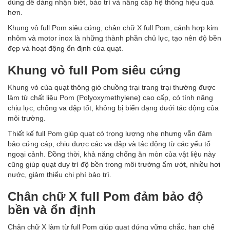
dùng dễ dàng nhận biết, bảo trì và nâng cấp hệ thống hiệu quả
hơn.
Khung vỏ full Pom siêu cứng, chân chữ X full Pom, cánh hợp kim
nhôm và motor inox là những thành phần chủ lực, tạo nên độ bền
đẹp và hoạt động ổn định của quạt.
Khung vỏ full Pom siêu cứng
Khung vỏ của quạt thông gió chuồng trại trang trại thường được
làm từ chất liệu Pom (Polyoxymethylene) cao cấp, có tính năng
chịu lực, chống va đập tốt, không bị biến dạng dưới tác động của
môi trường.
Thiết kế full Pom giúp quạt có trọng lượng nhẹ nhưng vẫn đảm
bảo cứng cáp, chịu được các va đập và tác động từ các yếu tố
ngoại cảnh. Đồng thời, khả năng chống ăn mòn của vật liệu này
cũng giúp quạt duy trì độ bền trong môi trường ẩm ướt, nhiều hơi
nước, giảm thiểu chi phí bảo trì.
Chân chữ X full Pom đảm bảo độ
bền và ổn định
Chân chữ X làm từ full Pom giúp quạt đứng vững chắc, hạn chế