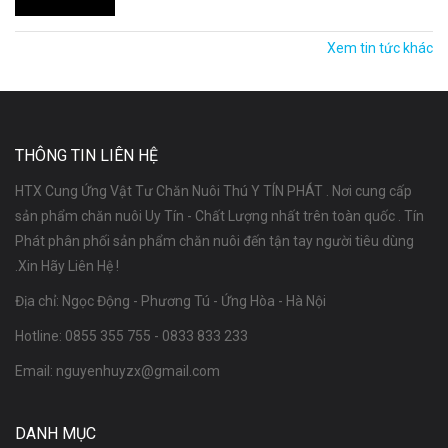
Xem tin tức khác
THÔNG TIN LIÊN HỆ
HTX Cung Ứng Vật Tư Chăn Nuôi Thú Y TÍN PHÁT . Nơi cung cấp
sản phẩm chăn nuôi Uy Tín - Chất Lượng nhất trên toàn quốc . Tín
Phát phân phối sản phẩm chăn nuôi đến tận tay người tiêu dùng
.Xin Hãy Liên Hệ !
Địa chỉ: Ngọc Động - Phương Tú - Ứng Hòa - Hà Nội
Hotline:
0855 355 755
-
0833 833 233
Email:
nguyenhuyzx@gmail.com
DANH MỤC