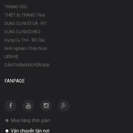
TRANG CHỦ
THIẾT BỊ TRANG TRẠI
DỤNG CỤ NUÔI GÀ -VIT
DỤNG CỤ NUÔI HEO
Dụng Cụ Thỏ - Bồ Câu
Kinh nghiệm Chăn Nuôi
LIÊN HỆ
SẢN PHẨM KHUYẾN MẠI
FANPAGE
☻ Mua hàng đơn giản
☻ Vận chuyển tận nơi