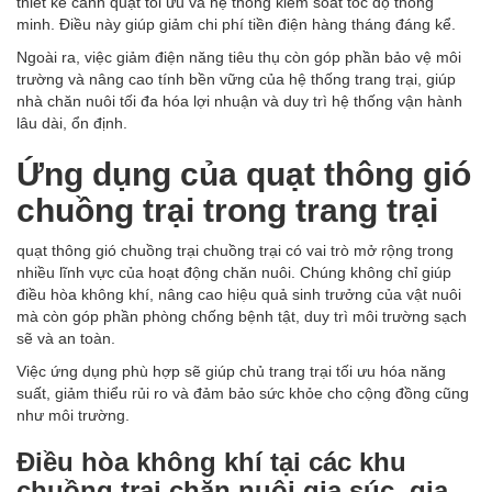
thiết kế cánh quạt tối ưu và hệ thống kiểm soát tốc độ thông
minh. Điều này giúp giảm chi phí tiền điện hàng tháng đáng kể.
Ngoài ra, việc giảm điện năng tiêu thụ còn góp phần bảo vệ môi
trường và nâng cao tính bền vững của hệ thống trang trại, giúp
nhà chăn nuôi tối đa hóa lợi nhuận và duy trì hệ thống vận hành
lâu dài, ổn định.
Ứng dụng của quạt thông gió
chuồng trại trong trang trại
quạt thông gió chuồng trại chuồng trại có vai trò mở rộng trong
nhiều lĩnh vực của hoạt động chăn nuôi. Chúng không chỉ giúp
điều hòa không khí, nâng cao hiệu quả sinh trưởng của vật nuôi
mà còn góp phần phòng chống bệnh tật, duy trì môi trường sạch
sẽ và an toàn.
Việc ứng dụng phù hợp sẽ giúp chủ trang trại tối ưu hóa năng
suất, giảm thiểu rủi ro và đảm bảo sức khỏe cho cộng đồng cũng
như môi trường.
Điều hòa không khí tại các khu
chuồng trại chăn nuôi gia súc, gia