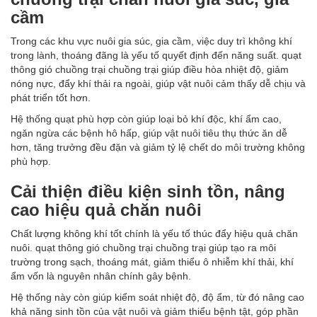
cầm
Trong các khu vực nuôi gia súc, gia cầm, việc duy trì không khí
trong lành, thoáng đãng là yếu tố quyết định đến năng suất. quạt
thông gió chuồng trại chuồng trại giúp điều hòa nhiệt độ, giảm
nóng nực, đẩy khí thải ra ngoài, giúp vật nuôi cảm thấy dễ chịu và
phát triển tốt hơn.
Hệ thống quạt phù hợp còn giúp loại bỏ khí độc, khí ẩm cao,
ngăn ngừa các bệnh hô hấp, giúp vật nuôi tiêu thụ thức ăn dễ
hơn, tăng trưởng đều đặn và giảm tỷ lệ chết do môi trường không
phù hợp.
Cải thiện điều kiện sinh tồn, nâng
cao hiệu quả chăn nuôi
Chất lượng không khí tốt chính là yếu tố thúc đẩy hiệu quả chăn
nuôi. quạt thông gió chuồng trại chuồng trại giúp tạo ra môi
trường trong sạch, thoáng mát, giảm thiểu ô nhiễm khí thải, khí
ẩm vốn là nguyên nhân chính gây bệnh.
Hệ thống này còn giúp kiểm soát nhiệt độ, độ ẩm, từ đó nâng cao
khả năng sinh tồn của vật nuôi và giảm thiểu bệnh tật, góp phần