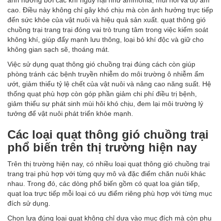
ảnh hưởng bởi các khí nguy hại như ammonia, mùi hôi và độ ẩm
cao. Điều này không chỉ gây khó chịu mà còn ảnh hưởng trực tiếp
đến sức khỏe của vật nuôi và hiệu quả sản xuất. quạt thông gió
chuồng trại trang trại đóng vai trò trung tâm trong việc kiểm soát
không khí, giúp đẩy mạnh lưu thông, loại bỏ khí độc và giữ cho
không gian sạch sẽ, thoáng mát.
Việc sử dụng quạt thông gió chuồng trại đúng cách còn giúp
phòng tránh các bệnh truyền nhiễm do môi trường ô nhiễm ẩm
ướt, giảm thiểu tỷ lệ chết của vật nuôi và nâng cao năng suất. Hệ
thống quạt phù hợp còn góp phần giảm chi phí điều trị bệnh,
giảm thiểu sự phát sinh mùi hôi khó chịu, đem lại môi trường lý
tưởng để vật nuôi phát triển khỏe mạnh.
Các loại quạt thông gió chuồng trại
phổ biến trên thị trường hiện nay
Trên thị trường hiện nay, có nhiều loại quạt thông gió chuồng trại
trang trại phù hợp với từng quy mô và đặc điểm chăn nuôi khác
nhau. Trong đó, các dòng phổ biến gồm có quạt loa gián tiếp,
quạt loa trực tiếp mỗi loại có ưu điểm riêng phù hợp với từng mục
đích sử dụng.
Chọn lựa đúng loại quạt không chỉ dựa vào mục đích mà còn phụ