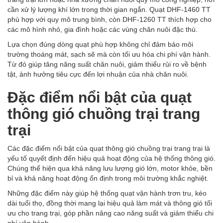
cần xử lý lượng khí lớn trong thời gian ngắn. Quạt DHF-1460 TT
phù hợp với quy mô trung bình, còn DHF-1260 TT thích hợp cho
các mô hình nhỏ, gia đình hoặc các vùng chăn nuôi đặc thù.
Lựa chọn đúng dòng quạt phù hợp không chỉ đảm bảo môi
trường thoáng mát, sạch sẽ mà còn tối ưu hóa chi phí vận hành.
Từ đó giúp tăng năng suất chăn nuôi, giảm thiểu rủi ro về bệnh
tật, ảnh hưởng tiêu cực đến lợi nhuận của nhà chăn nuôi.
Đặc điểm nổi bật của quạt
thông gió chuồng trại trang
trại
Các đặc điểm nổi bật của quạt thông gió chuồng trại trang trại là
yếu tố quyết định đến hiệu quả hoạt động của hệ thống thông gió.
Chúng thể hiện qua khả năng lưu lượng gió lớn, motor khỏe, bền
bỉ và khả năng hoạt động ổn định trong môi trường khắc nghiệt.
Những đặc điểm này giúp hệ thống quạt vận hành trơn tru, kéo
dài tuổi thọ, đồng thời mang lại hiệu quả làm mát và thông gió tối
ưu cho trang trại, góp phần nâng cao năng suất và giảm thiểu chi
phí vận hành.