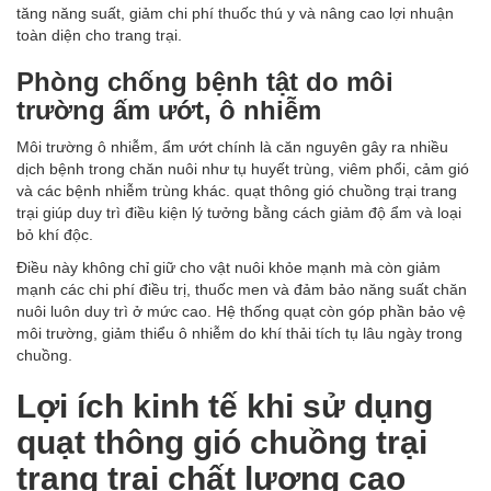
tăng năng suất, giảm chi phí thuốc thú y và nâng cao lợi nhuận
toàn diện cho trang trại.
Phòng chống bệnh tật do môi
trường ấm ướt, ô nhiễm
Môi trường ô nhiễm, ẩm ướt chính là căn nguyên gây ra nhiều
dịch bệnh trong chăn nuôi như tụ huyết trùng, viêm phổi, cảm gió
và các bệnh nhiễm trùng khác. quạt thông gió chuồng trại trang
trại giúp duy trì điều kiện lý tưởng bằng cách giảm độ ẩm và loại
bỏ khí độc.
Điều này không chỉ giữ cho vật nuôi khỏe mạnh mà còn giảm
mạnh các chi phí điều trị, thuốc men và đảm bảo năng suất chăn
nuôi luôn duy trì ở mức cao. Hệ thống quạt còn góp phần bảo vệ
môi trường, giảm thiểu ô nhiễm do khí thải tích tụ lâu ngày trong
chuồng.
Lợi ích kinh tế khi sử dụng
quạt thông gió chuồng trại
trang trại chất lượng cao