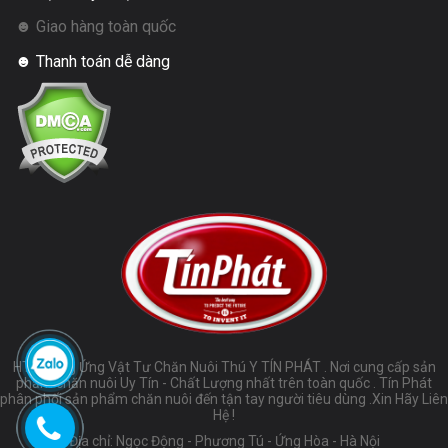
☻ Giao hàng toàn quốc
☻ Thanh toán dễ dàng
HTX Cung Ứng Vật Tư Chăn Nuôi Thú Y TÍN PHÁT . Nơi cung cấp sản
phẩm chăn nuôi Uy Tín - Chất Lượng nhất trên toàn quốc . Tín Phát
phân phối sản phẩm chăn nuôi đến tận tay người tiêu dùng .Xin Hãy Liên
Hệ !
Địa chỉ: Ngọc Động - Phương Tú - Ứng Hòa - Hà Nội