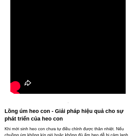
.
Lồng úm heo con - Giải pháp hiệu quả cho sự
phát triển của heo con
Khi mới sinh heo con chưa tự điều chỉnh được thân nhiệt. Nếu
chuồng úm không kín gió hoặc không đủ ấm heo dễ bị cảm lạnh,