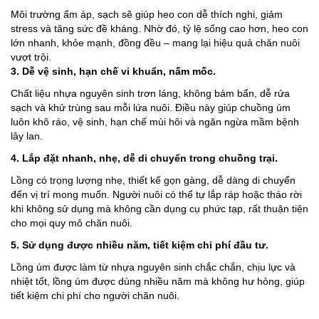
Môi trường ấm áp, sạch sẽ giúp heo con dễ thích nghi, giảm
stress và tăng sức đề kháng. Nhờ đó, tỷ lệ sống cao hơn, heo con
lớn nhanh, khỏe mạnh, đồng đều – mang lại hiệu quả chăn nuôi
vượt trội.
3. Dễ vệ sinh, hạn chế vi khuẩn, nấm mốc.
Chất liệu nhựa nguyên sinh trơn láng, không bám bẩn, dễ rửa
sạch và khử trùng sau mỗi lứa nuôi. Điều này giúp chuồng úm
luôn khô ráo, vệ sinh, hạn chế mùi hôi và ngăn ngừa mầm bệnh
lây lan.
4.
Lắp đặt nhanh, nhẹ, dễ di chuyển trong chuồng trại.
Lồng có trọng lượng nhẹ, thiết kế gọn gàng, dễ dàng di chuyển
đến vị trí mong muốn. Người nuôi có thể tự lắp ráp hoặc tháo rời
khi không sử dụng mà không cần dụng cụ phức tạp, rất thuận tiện
cho mọi quy mô chăn nuôi.
5. Sử dụng được nhiều năm, tiết kiệm chi phí đầu tư.
Lồng úm được làm từ nhựa nguyên sinh chắc chắn, chịu lực và
nhiệt tốt, lồng úm được dùng nhiều năm mà không hư hỏng, giúp
tiết kiệm chi phí cho người chăn nuôi.