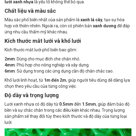
lưới xanh nhựa
là yếu tố không thể bỏ qua.
Chất liệu và màu sắc
Màu sắc phổ biến nhất của sản phẩm là
xanh lá cây
, tạo sự hòa
hợp với thiên nhiên. Ngoài ra, còn có phiên bản
xanh dương
để đáp
ứng nhu cầu thẩm mỹ khác nhau.
Kích thước mắt lưới và khổ lưới
Kích thước mắt lưới phổ biến bao gồm:
2mm
: Dùng cho mục đích che chắn nhỏ.
4mm
: Phù hợp cho nông nghiệp và xây dựng.
6mm
: Sử dụng trong các ứng dụng cần độ chắn chắc cao.
Khổ lưới linh hoạt, từ
1m đến 2m
, giúp người tiêu dùng dễ dàng lựa
chọn theo yêu cầu của từng công việc.
Độ dày và trọng lượng
Lưới xanh nhựa có độ dày từ
0.5mm
đến
1.5mm
, giúp đảm bảo độ
bền và sự chắc chắn trong các điều kiện khác nhau. Trọng lượng
sản phẩm sẽ thay đổi tùy theo kích thước và độ dày của từng loại
lưới.