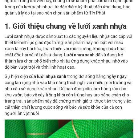
người. Trong bài viết này, chúng ta sẽ khám phá các khía cạnh quan
trọng của lưới xanh nhựa, từ đặc điểm kỹ thuật đến ứng dụng, bảo
quản và lý do tại sao nên chọn sản phẩm từ Tín Phát.
1. Giới thiệu chung về lưới xanh nhựa
Lưới xanh nhựa được sản xuất từ các nguyên liệu nhựa cao cấp với
thiết kế hình lục giác đặc trưng. Sản phẩm này nổi bật với màu
xanh lá cây hài hòa, thân thiện với môi trường, không chứa hóa
chất độc hại và rất dễ sử dụng.
Lưới nhựa xanh
đã và đang trở
thành lựa chọn phổ biến cho nhiều ứng dụng khác nhau, nhờ vào
độ bền vượt trội và tính linh hoạt cao.
Sự hiện diện của
lưới nhựa xanh
trong đời sống hằng ngày ngày
càng lan rộng nhờ vào khả năng thích nghi với nhiều môi trường và
nhu cầu sử dụng khác nhau. Dù bạn đang cần làm hàng rào cho
khu vườn, bảo vệ cây trồng khỏi côn trùng hay tạo hàng chắn cho
trang trại, sản phẩm này đã chứng minh giá trị thực tiễn trong việc
cải thiện chất lượng cuộc sống và bảo vệ sức khỏe của cả con
người lẫn vật nuôi.