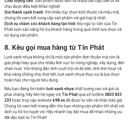
Chất lượng cao
: Sản phẩm được làm từ nhựa cao cấp, bền bỉ và
chịu được điều kiện khắc nghiệt.
Giá thành cạnh tranh
: Với nhiều tùy chọn kích thước và mẫu mã,
chúng tôi cam kết cung cấp sản phẩm với giá hợp lý nhất.
Dịch vụ chăm sóc khách hàng tận tình
: Đội ngũ tư vấn của Tín
Phát luôn sẵn sàng hỗ trợ khách hàng trong quá trình lựa chọn và
sử dụng sản phẩm.
8. Kêu gọi mua hàng từ Tín Phát
Lưới xanh nhựa không chỉ là một sản phẩm đơn thuần mà còn là
giải pháp hiệu quả cho nhiều lĩnh vực từ nông nghiệp, xây dựng, đến
chăn nuôi. Với những đặc tính vượt trội về độ bền, tính linh hoạt và
khả năng chống chịu thời tiết, lưới xanh nhựa thực sự là lựa chọn
hoàn hảo cho người tiêu dùng.
Nếu bạn đang tìm kiếm
lưới xanh nhựa
chất lượng cao với giá cả
phải chăng, hãy liên hệ ngay với
Tín Phát
qua số hotline
0833 833
233
hoặc truy cập website
k98.vn
để được tư vấn và nhận báo giá.
Chúng tôi cam kết mang đến cho bạn những sản phẩm tốt nhất với
dịch vụ hỗ trợ tuyệt vời. Hãy nhanh tay đặt mua để nhận những ưu
đãi đặc biệt từ Tín Phát!