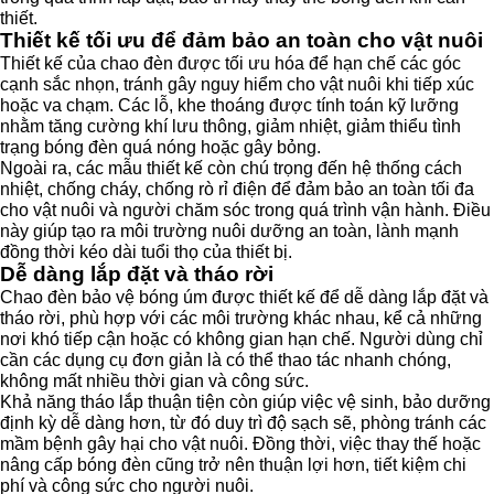
thiết.
Thiết kế tối ưu để đảm bảo an toàn cho vật nuôi
Thiết kế của chao đèn được tối ưu hóa để hạn chế các góc
cạnh sắc nhọn, tránh gây nguy hiểm cho vật nuôi khi tiếp xúc
hoặc va chạm. Các lỗ, khe thoáng được tính toán kỹ lưỡng
nhằm tăng cường khí lưu thông, giảm nhiệt, giảm thiểu tình
trạng bóng đèn quá nóng hoặc gây bỏng.
Ngoài ra, các mẫu thiết kế còn chú trọng đến hệ thống cách
nhiệt, chống cháy, chống rò rỉ điện để đảm bảo an toàn tối đa
cho vật nuôi và người chăm sóc trong quá trình vận hành. Điều
này giúp tạo ra môi trường nuôi dưỡng an toàn, lành mạnh
đồng thời kéo dài tuổi thọ của thiết bị.
Dễ dàng lắp đặt và tháo rời
Chao đèn bảo vệ bóng úm được thiết kế để dễ dàng lắp đặt và
tháo rời, phù hợp với các môi trường khác nhau, kể cả những
nơi khó tiếp cận hoặc có không gian hạn chế. Người dùng chỉ
cần các dụng cụ đơn giản là có thể thao tác nhanh chóng,
không mất nhiều thời gian và công sức.
Khả năng tháo lắp thuận tiện còn giúp việc vệ sinh, bảo dưỡng
định kỳ dễ dàng hơn, từ đó duy trì độ sạch sẽ, phòng tránh các
mầm bệnh gây hại cho vật nuôi. Đồng thời, việc thay thế hoặc
nâng cấp bóng đèn cũng trở nên thuận lợi hơn, tiết kiệm chi
phí và công sức cho người nuôi.