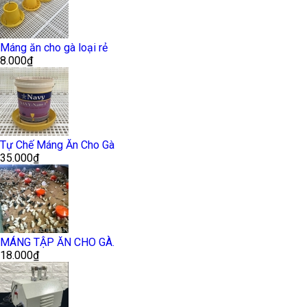
Máng ăn cho gà loại rẻ
8.000₫
Tự Chế Máng Ăn Cho Gà
35.000₫
MÁNG TẬP ĂN CHO GÀ.
18.000₫