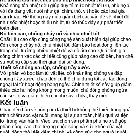
Khả năng tỏa nhiệt đều giúp duy trì mức nhiệt tối ưu, phù hợp
với đa dạng vật nuôi như gà, chim, thỏ, vịt hoặc các loại gia
cầm khác. Hệ thống này giúp giảm bớt các vấn đề về nhiệt độ
như sốc nhiệt hoặc thiếu nhiệt, từ đó thúc đẩy sự phát triển
toàn diện.
Độ bền cao, chống cháy nổ và chịu nhiệt tốt
Chất liệu cao cấp cùng công nghệ sản xuất hiện đại giúp chao
đèn chống cháy nổ, chịu nhiệt tốt, đảm bảo hoạt động liên tục
trong môi trường nhiều nhiệt độ và độ ẩm cao. Quá trình gia
công chính xác các chi tiết cũng giúp nâng cao độ bền, hạn chế
sự xuống cấp sau thời gian dài sử dụng.
Thiết kế chống va đập, chống trầy xước
Với phần vỏ bọc làm từ vật liệu có khả năng chống va đập,
chống trầy xước, chao đèn có thể chịu đựng tốt các tác động
ngoại lai từ hoạt động hàng ngày. Chính thiết kế này giúp giảm
thiểu các hư hỏng không mong muốn, chủ động phòng ngừa
các sự cố và giảm thiểu chi phí sửa chữa, thay mới.
Kết luận
Chao đèn bảo vệ bóng úm là thiết bị không thể thiếu trong quá
trình chăm sóc vật nuôi, mang lại sự an toàn, hiệu quả và tiện
lợi trong vận hành. Việc lựa chọn sản phẩm phù hợp sẽ góp
phần nâng cao chất lượng cuộc sống và sức khỏe của vật
nuôi, đồng thời tiết kiệm chi phí và công sức cho người nuôi