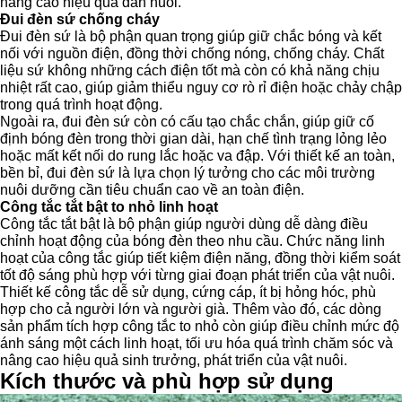
nâng cao hiệu quả đàn nuôi.
Đui đèn sứ chống cháy
Đui đèn sứ là bộ phận quan trọng giúp giữ chắc bóng và kết
nối với nguồn điện, đồng thời chống nóng, chống cháy. Chất
liệu sứ không những cách điện tốt mà còn có khả năng chịu
nhiệt rất cao, giúp giảm thiểu nguy cơ rò rỉ điện hoặc chảy chập
trong quá trình hoạt động.
Ngoài ra, đui đèn sứ còn có cấu tạo chắc chắn, giúp giữ cố
định bóng đèn trong thời gian dài, hạn chế tình trạng lỏng lẻo
hoặc mất kết nối do rung lắc hoặc va đập. Với thiết kế an toàn,
bền bỉ, đui đèn sứ là lựa chọn lý tưởng cho các môi trường
nuôi dưỡng cần tiêu chuẩn cao về an toàn điện.
Công tắc tắt bật to nhỏ linh hoạt
Công tắc tắt bật là bộ phận giúp người dùng dễ dàng điều
chỉnh hoạt động của bóng đèn theo nhu cầu. Chức năng linh
hoạt của công tắc giúp tiết kiệm điện năng, đồng thời kiểm soát
tốt độ sáng phù hợp với từng giai đoạn phát triển của vật nuôi.
Thiết kế công tắc dễ sử dụng, cứng cáp, ít bị hỏng hóc, phù
hợp cho cả người lớn và người già. Thêm vào đó, các dòng
sản phẩm tích hợp công tắc to nhỏ còn giúp điều chỉnh mức độ
ánh sáng một cách linh hoạt, tối ưu hóa quá trình chăm sóc và
nâng cao hiệu quả sinh trưởng, phát triển của vật nuôi.
Kích thước và phù hợp sử dụng