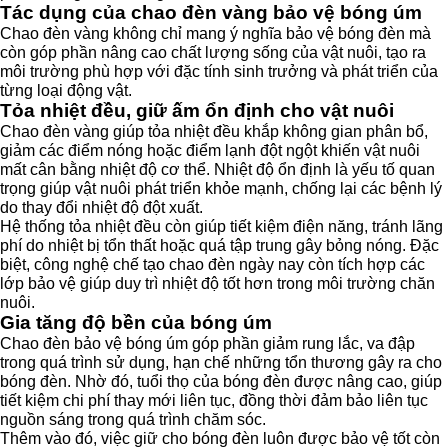
Tác dụng của chao đèn vàng bảo vệ bóng úm
Chao đèn vàng không chỉ mang ý nghĩa bảo vệ bóng đèn mà
còn góp phần nâng cao chất lượng sống của vật nuôi, tạo ra
môi trường phù hợp với đặc tính sinh trưởng và phát triển của
từng loại động vật.
Tỏa nhiệt đều, giữ ấm ổn định cho vật nuôi
Chao đèn vàng giúp tỏa nhiệt đều khắp không gian phân bổ,
giảm các điểm nóng hoặc điểm lạnh đột ngột khiến vật nuôi
mất cân bằng nhiệt độ cơ thể. Nhiệt độ ổn định là yếu tố quan
trọng giúp vật nuôi phát triển khỏe mạnh, chống lại các bệnh lý
do thay đổi nhiệt độ đột xuất.
Hệ thống tỏa nhiệt đều còn giúp tiết kiệm điện năng, tránh lãng
phí do nhiệt bị tổn thất hoặc quá tập trung gây bỏng nóng. Đặc
biệt, công nghệ chế tạo chao đèn ngày nay còn tích hợp các
lớp bảo vệ giúp duy trì nhiệt độ tốt hơn trong môi trường chăn
nuôi.
Gia tăng độ bền của bóng úm
Chao đèn bảo vệ bóng úm góp phần giảm rung lắc, va đập
trong quá trình sử dụng, hạn chế những tổn thương gây ra cho
bóng đèn. Nhờ đó, tuổi thọ của bóng đèn được nâng cao, giúp
tiết kiệm chi phí thay mới liên tục, đồng thời đảm bảo liên tục
nguồn sáng trong quá trình chăm sóc.
Thêm vào đó, việc giữ cho bóng đèn luôn được bảo vệ tốt còn