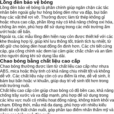
Lồng đèn bảo vệ bóng
Lồng đèn bảo vệ bóng là phần chính giúp ngăn chặn các tác
nhân bên ngoài gây hư hỏng bóng đèn như va đập, bụi bẩn
hay các vật thể rơi vỡ. Thường được làm từ thép không gỉ
hoặc nhựa cao cấp, phần lồng này có khả năng chống oxi hóa,
chống ăn mòn, phù hợp để sử dụng trong các môi trường ẩm
ướt hoặc dễ bẩn.
Ngoài ra, các mẫu lồng đèn hiện nay còn được thiết kế với các
khe thoáng hợp lý, giúp khí lưu thông tốt, tránh tích tụ nhiệt, từ
đó giữ cho bóng đèn hoạt động ổn định hơn. Các chi tiết cứng
cáp, gia công chính xác đem lại cảm giác chắc chắn và an tâm
cho người dùng khi sử dụng lâu dài.
Chao bóng bằng chất liệu cao cấp
Chao bóng thường được làm từ chất liệu cao cấp như nhựa
ABS, mica hoặc thủy tinh có khả năng chịu nhiệt tốt và không
dễ vỡ. Các chất liệu này còn có ưu điểm là nhẹ, dễ vệ sinh, ít
bám bụi bẩn hoặc vi khuẩn, giúp duy trì vệ sinh tốt hơn trong
môi trường nuôi.
Chất liệu cao cấp còn giúp chao bóng có độ bền cao, khả năng
chống trầy xước và va đập mạnh, phù hợp để sử dụng trong
các khu vực nuôi có nhiều hoạt động nặng, không tránh khỏi va
chạm. Đồng thời, mẫu mã đa dạng, phù hợp với nhiều kiểu
thiết kế nội thất chăn nuôi, góp phần tạo điểm nhấn thẩm mỹ và