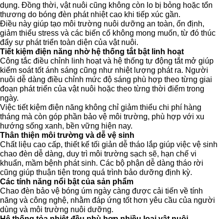
dụng. Đồng thời, vật nuôi cũng không còn lo bị bỏng hoặc tổn
thương do bóng đèn phát nhiệt cao khi tiếp xúc gần.
Điều này giúp tạo môi trường nuôi dưỡng an toàn, ổn định,
giảm thiểu stress và các biến cố không mong muốn, từ đó thúc
đẩy sự phát triển toàn diện của vật nuôi.
Tiết kiệm điện năng nhờ hệ thống tắt bật linh hoạt
Công tắc điều chỉnh linh hoạt và hệ thống tự động tắt mở giúp
kiểm soát tốt ánh sáng cũng như nhiệt lượng phát ra. Người
nuôi dễ dàng điều chỉnh mức độ sáng phù hợp theo từng giai
đoạn phát triển của vật nuôi hoặc theo từng thời điểm trong
ngày.
Việc tiết kiệm điện năng không chỉ giảm thiểu chi phí hàng
tháng mà còn góp phần bảo vệ môi trường, phù hợp với xu
hướng sống xanh, bền vững hiện nay.
Thân thiện môi trường và dễ vệ sinh
Chất liệu cao cấp, thiết kế tối giản dễ tháo lắp giúp việc vệ sinh
chao đèn dễ dàng, duy trì môi trường sạch sẽ, hạn chế vi
khuẩn, mầm bệnh phát sinh. Các bộ phận dễ dàng tháo rời
cũng giúp thuận tiện trong quá trình bảo dưỡng định kỳ.
Các tính năng nổi bật của sản phẩm
Chao đèn bảo vệ bóng úm ngày càng được cải tiến về tính
năng và công nghệ, nhằm đáp ứng tốt hơn yêu cầu của người
dùng và môi trường nuôi dưỡng.
Hệ thống tỏa nhiệt đều phù hợp nhiều loại vật nuôi