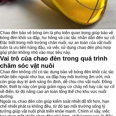
Chao đèn bảo vệ bóng úm là phụ kiện quan trọng giúp bảo vệ
bóng đèn khỏi va đập, hư hỏng và các tác nhân dẫn đến sự cố.
Đặc biệt trong môi trường chăn nuôi, sự an toàn của vật nuôi
luôn là ưu tiên hàng đầu, và việc sử dụng chao đèn phù hợp
góp phần không nhỏ vào mục tiêu này.
Vai trò của chao đèn trong quá trình
chăm sóc vật nuôi
Chao đèn không chỉ có tác dụng bảo vệ bóng đèn khỏi các tác
nhân bên ngoài như bụi, va đập hay môi trường ẩm ướt, mà
còn giúp duy trì ánh sáng ổn định, dễ chịu cho vật nuôi. Đồng
thời, thiết bị này còn giúp giảm nguy cơ cháy nổ hay các sự cố
về điện, từ đó nâng cao an toàn tổng thể cho khu vực nuôi
dưỡng.
Ngoài ra, chao đèn còn giúp kiểm soát nhiệt độ tốt hơn, hạn
chế nhiệt phát ra không đều, từ đó tạo môi trường sống lý
tưởng giúp vật nuôi phát triển khỏe mạnh. Chính vì vậy, việc