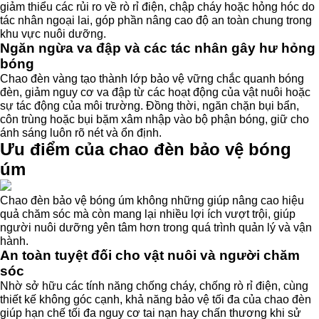
giảm thiểu các rủi ro về rò rỉ điện, chập cháy hoặc hỏng hóc do
tác nhân ngoại lai, góp phần nâng cao độ an toàn chung trong
khu vực nuôi dưỡng.
Ngăn ngừa va đập và các tác nhân gây hư hỏng
bóng
Chao đèn vàng tạo thành lớp bảo vệ vững chắc quanh bóng
đèn, giảm nguy cơ va đập từ các hoạt động của vật nuôi hoặc
sự tác động của môi trường. Đồng thời, ngăn chặn bụi bẩn,
côn trùng hoặc bụi bặm xâm nhập vào bộ phận bóng, giữ cho
ánh sáng luôn rõ nét và ổn định.
Ưu điểm của chao đèn bảo vệ bóng
úm
Chao đèn bảo vệ bóng úm không những giúp nâng cao hiệu
quả chăm sóc mà còn mang lại nhiều lợi ích vượt trội, giúp
người nuôi dưỡng yên tâm hơn trong quá trình quản lý và vận
hành.
An toàn tuyệt đối cho vật nuôi và người chăm
sóc
Nhờ sở hữu các tính năng chống cháy, chống rò rỉ điện, cùng
thiết kế không góc cạnh, khả năng bảo vệ tối đa của chao đèn
giúp hạn chế tối đa nguy cơ tai nạn hay chấn thương khi sử