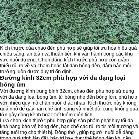
Kích thước của chao đèn phù hợp sẽ giúp tối ưu hóa hiệu quả
chiếu sáng, an toàn và thuận tiện khi vận hành trong các khu
vực nuôi dưỡng. Chọn đúng kích thước phù hợp còn giảm
thiểu rủi ro về va chạm hoặc lật đẫn bóng đèn, đảm bảo môi
trường luôn được duy trì ổn định.
Đường kính 32cm phù hợp với đa dạng loại
bóng úm
Với đường kính trung bình 32cm, chao đèn phù hợp sử dụng
với đa dạng loại bóng úm, từ bóng nhỏ đến bóng lớn, phù hợp
với nhiều quy mô chăn nuôi khác nhau. Kích thước này không
quá nhỏ để gây hạn chế ánh sáng và nhiệt độ, cũng không quá
lớn gây cồng kềnh hoặc tiết kiệm diện tích.
Lựa chọn kích thước phù hợp giúp sản phẩm phát huy tối đa
khả năng bảo vệ bóng đèn, hạn chế các rủi ro từ môi trường và
tăng tuổi thọ cho thiết bị. Đồng thời, giúp người nuôi dễ dàng
trong quá trình lắp đặt, bảo trì hay thay thế bóng đèn khi cần