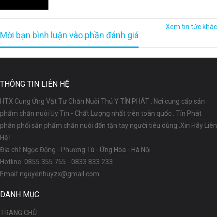
Xem tin tức khác
Mời bạn bình luận vào phần đánh giá
THÔNG TIN LIÊN HỆ
HTX Cung Ứng Vật Tư Chăn Nuôi Thú Y TÍN PHÁT . Nơi cung cấp sản
phẩm chăn nuôi Uy Tín - Chất Lượng nhất trên toàn quốc . Tín Phát
phân phối sản phẩm chăn nuôi đến tận tay người tiêu dùng .Xin Hãy Liên
Hệ !
Địa chỉ: Ngọc Động - Phương Tú - Ứng Hòa - Hà Nội
Hotline:
0855 355 755
-
0833 833 233
Email:
nguyenhuyzx@gmail.com
DANH MỤC
TRANG CHỦ