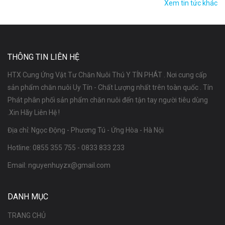
Xem tin tức khác
THÔNG TIN LIÊN HỆ
HTX Cung Ứng Vật Tư Chăn Nuôi Thú Y TÍN PHÁT . Nơi cung cấp
sản phẩm chăn nuôi Uy Tín - Chất Lượng nhất trên toàn quốc . Tín
Phát phân phối sản phẩm chăn nuôi đến tận tay người tiêu dùng
.Xin Hãy Liên Hệ !
Địa chỉ: Ngọc Động - Phương Tú - Ứng Hòa - Hà Nội
Hotline:
0855 355 755
-
0833 833 233
Email:
nguyenhuyzx@gmail.com
DANH MỤC
TRANG CHỦ