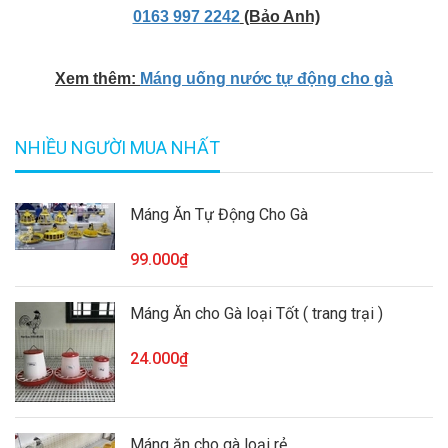
0163 997 2242
(Bảo Anh)
Xem thêm:
Máng uống nước tự động cho gà
NHIỀU NGƯỜI MUA NHẤT
Máng Ăn Tự Động Cho Gà
99.000₫
Máng Ăn cho Gà loại Tốt ( trang trại )
24.000₫
Máng ăn cho gà loại rẻ