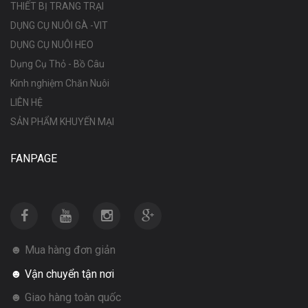
THIẾT BỊ TRANG TRẠI
DỤNG CỤ NUÔI GÀ -VIT
DỤNG CỤ NUÔI HEO
Dụng Cụ Thỏ - Bồ Câu
Kinh nghiệm Chăn Nuôi
LIÊN HỆ
SẢN PHẨM KHUYẾN MẠI
FANPAGE
☻ Mua hàng đơn giản
☻ Vận chuyển tận nơi
☻ Giao hàng toàn quốc