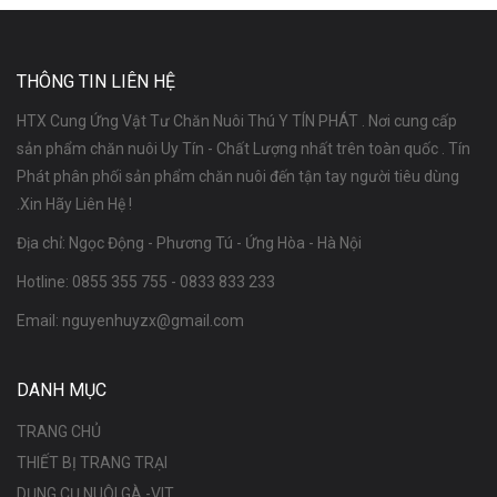
THÔNG TIN LIÊN HỆ
HTX Cung Ứng Vật Tư Chăn Nuôi Thú Y TÍN PHÁT . Nơi cung cấp
sản phẩm chăn nuôi Uy Tín - Chất Lượng nhất trên toàn quốc . Tín
Phát phân phối sản phẩm chăn nuôi đến tận tay người tiêu dùng
.Xin Hãy Liên Hệ !
Địa chỉ: Ngọc Động - Phương Tú - Ứng Hòa - Hà Nội
Hotline:
0855 355 755
-
0833 833 233
Email:
nguyenhuyzx@gmail.com
DANH MỤC
TRANG CHỦ
THIẾT BỊ TRANG TRẠI
DỤNG CỤ NUÔI GÀ -VIT