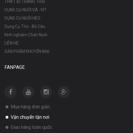
THIẾT BỊ TRANG TRẠI
DỤNG CỤ NUÔI GÀ -VIT
DỤNG CỤ NUÔI HEO
Dụng Cụ Thỏ - Bồ Câu
Kinh nghiệm Chăn Nuôi
LIÊN HỆ
SẢN PHẨM KHUYẾN MẠI
FANPAGE
☻ Mua hàng đơn giản
☻ Vận chuyển tận nơi
☻ Giao hàng toàn quốc