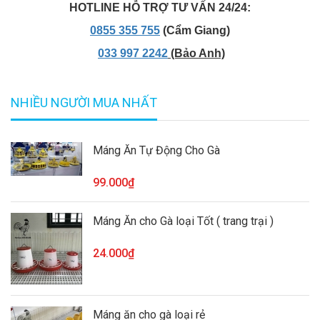
HOTLINE HỖ TRỢ TƯ VẤN 24/24:
0855 355 755
(Cẩm Giang)
033 997 2242
(Bảo Anh)
NHIỀU NGƯỜI MUA NHẤT
Máng Ăn Tự Động Cho Gà
99.000₫
Máng Ăn cho Gà loại Tốt ( trang trại )
24.000₫
Máng ăn cho gà loại rẻ