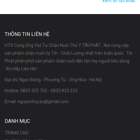
Xem tin tức khác
THÔNG TIN LIÊN HỆ
HTX Cung Ứng Vật Tư Chăn Nuôi Thú Y TÍN PHÁT . Nơi cung cấp
sản phẩm chăn nuôi Uy Tín - Chất Lượng nhất trên toàn quốc . Tín
Phát phân phối sản phẩm chăn nuôi đến tận tay người tiêu dùng
.Xin Hãy Liên Hệ !
Địa chỉ: Ngọc Động - Phương Tú - Ứng Hòa - Hà Nội
Hotline:
0855 355 755
-
0833 833 233
Email:
nguyenhuyzx@gmail.com
DANH MỤC
TRANG CHỦ