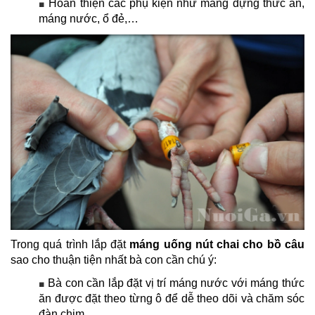
Hoàn thiện các phụ kiện như máng đựng thức ăn,
■
máng nước, ổ đẻ,…
Trong quá trình lắp đặt
máng uống nút chai cho bồ câu
sao cho thuận tiện nhất bà con cần chú ý:
Bà con cần lắp đặt vị trí máng nước với máng thức
■
ăn được đặt theo từng ô để dễ theo dõi và chăm sóc
đàn chim.