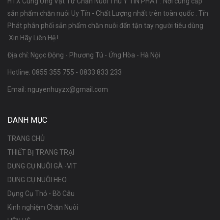
HTX Cung Ứng Vật Tư Chăn Nuôi Thú Y TÍN PHÁT . Nơi cung cấp
sản phẩm chăn nuôi Uy Tín - Chất Lượng nhất trên toàn quốc . Tín
Phát phân phối sản phẩm chăn nuôi đến tận tay người tiêu dùng
.Xin Hãy Liên Hệ !
Địa chỉ: Ngọc Động - Phương Tú - Ứng Hòa - Hà Nội
Hotline:
0855 355 755
-
0833 833 233
Email:
nguyenhuyzx@gmail.com
DANH MỤC
TRANG CHỦ
THIẾT BỊ TRANG TRẠI
DỤNG CỤ NUÔI GÀ -VIT
DỤNG CỤ NUÔI HEO
Dụng Cụ Thỏ - Bồ Câu
Kinh nghiệm Chăn Nuôi