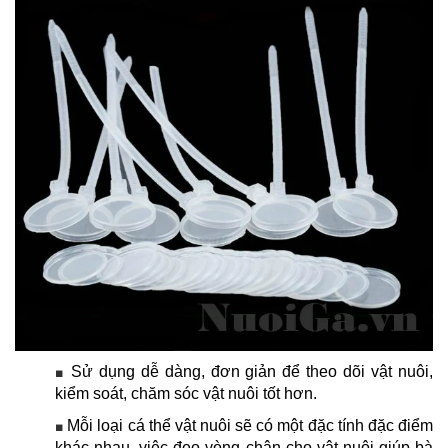
Sử dụng dễ dàng, đơn giản để theo dõi vật nuôi,
■
kiểm soát, chăm sóc vật nuôi tốt hơn.
Mỗi loại cá thể vật nuôi sẽ có một đặc tính đặc điểm
■
khác nhau, việc đeo vòng chân cho vật nuôi giúp bà