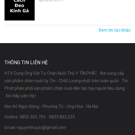
Xem tin tức khác
THÔNG TIN LIÊN HỆ
HTX Cung Ứng Vật Tư Chăn Nuôi Thú Y TÍN PHÁT . Nơi cung cấp
sản phẩm chăn nuôi Uy Tín - Chất Lượng nhất trên toàn quốc . Tín
Phát phân phối sản phẩm chăn nuôi đến tận tay người tiêu dùng
.Xin Hãy Liên Hệ !
Địa chỉ: Ngọc Động - Phương Tú - Ứng Hòa - Hà Nội
Hotline:
0855 355 755
-
0833 833 233
Email:
nguyenhuyzx@gmail.com