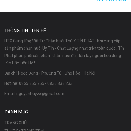
THÔNG TIN LIÊN HỆ
HTX Cung Ứng Vật Tư Chăn Nuôi Thú Y TÍN PHÁT . Nơi cung cấp
sản phẩm chăn nuôi Uy Tín - Chất Lượng nhất trên toàn quốc . Tín
Phát phân phối sản phẩm chăn nuôi đến tận tay người tiêu dùng
.Xin Hãy Liên Hệ !
Địa chỉ: Ngọc Động - Phương Tú - Ứng Hòa - Hà Nội
Hotline:
0855 355 755
-
0833 833 233
Email:
nguyenhuyzx@gmail.com
DANH MỤC
TRANG CHỦ
THIẾT BỊ TRANG TRẠI