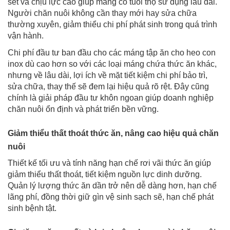
sét và chịu lực cao giúp máng có tuổi thọ sử dụng lâu dài.
Người chăn nuôi không cần thay mới hay sửa chữa
thường xuyên, giảm thiểu chi phí phát sinh trong quá trình
vận hành.
Chi phí đầu tư ban đầu cho các máng tập ăn cho heo con
inox dù cao hơn so với các loại máng chứa thức ăn khác,
nhưng về lâu dài, lợi ích về mặt tiết kiệm chi phí bảo trì,
sửa chữa, thay thế sẽ đem lại hiệu quả rõ rệt. Đây cũng
chính là giải pháp đầu tư khôn ngoan giúp doanh nghiệp
chăn nuôi ổn định và phát triển bền vững.
Giảm thiểu thất thoát thức ăn, nâng cao hiệu quả chăn
nuôi
Thiết kế tối ưu và tính năng hạn chế rơi vãi thức ăn giúp
giảm thiểu thất thoát, tiết kiệm nguồn lực dinh dưỡng.
Quản lý lượng thức ăn dần trở nên dễ dàng hơn, hạn chế
lãng phí, đồng thời giữ gìn vệ sinh sạch sẽ, hạn chế phát
sinh bệnh tật.