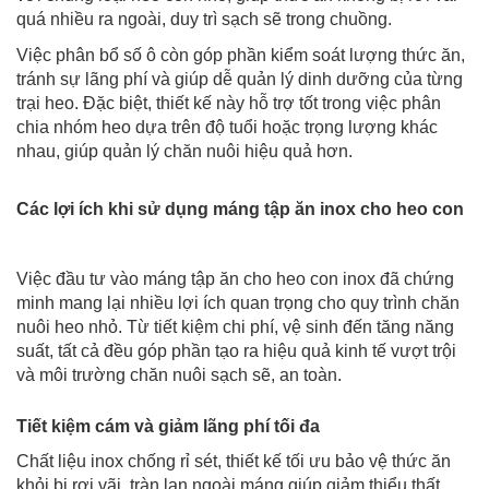
quá nhiều ra ngoài, duy trì sạch sẽ trong chuồng.
Việc phân bổ số ô còn góp phần kiểm soát lượng thức ăn,
tránh sự lãng phí và giúp dễ quản lý dinh dưỡng của từng
trại heo. Đặc biệt, thiết kế này hỗ trợ tốt trong việc phân
chia nhóm heo dựa trên độ tuổi hoặc trọng lượng khác
nhau, giúp quản lý chăn nuôi hiệu quả hơn.
Các lợi ích khi sử dụng máng tập ăn inox cho heo con
Việc đầu tư vào máng tập ăn cho heo con inox đã chứng
minh mang lại nhiều lợi ích quan trọng cho quy trình chăn
nuôi heo nhỏ. Từ tiết kiệm chi phí, vệ sinh đến tăng năng
suất, tất cả đều góp phần tạo ra hiệu quả kinh tế vượt trội
và môi trường chăn nuôi sạch sẽ, an toàn.
Tiết kiệm cám và giảm lãng phí tối đa
Chất liệu inox chống rỉ sét, thiết kế tối ưu bảo vệ thức ăn
khỏi bị rơi vãi, tràn lan ngoài máng giúp giảm thiểu thất