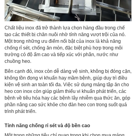
Chất liệu inox đã trở thành lựa chọn hàng đầu trong chế
tạo các thiết bị chăn nuôi nhờ tính năng vượt trội của nó.
Một trong những ưu điểm nổi bật của inox là khả năng
chống rỉ sét, chống ăn mòn, đặc biệt phù hợp trong môi
trường có độ ẩm cao và tiếp xúc với phân, nước như
chuồng heo.
Bên cạnh đó, inox còn dễ dàng vệ sinh, không bị đóng cặn,
không tồn đọng vi khuẩn hay mầm bệnh, giúp duy trì điều
kiện vệ sinh an toàn tối đa. Việc sử dụng máng tập ăn cho
heo con inox còn giúp giảm thiểu vi khuẩn phát triển, các
bệnh về tiêu hóa hay các bệnh lây nhiễm qua thức ăn, góp
phần nâng cao sức khỏe cho đàn heo con trong suốt quá
trình phát triển.
Tính năng chống rỉ sét và độ bền cao
Một trong những tiêu chí quan trọng khi chọn mua máng