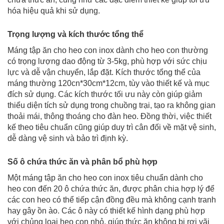
hóa hiệu quả khi sử dụng.
Trọng lượng và kích thước tổng thể
Máng tập ăn cho heo con inox dành cho heo con thường
có trọng lượng dao động từ 3-5kg, phù hợp với sức chịu
lực và dễ vận chuyển, lắp đặt. Kích thước tổng thể của
máng thường 120cn*30cm*12cm, tùy vào thiết kế và mục
đích sử dụng. Các kích thước tối ưu này còn giúp giảm
thiểu diện tích sử dụng trong chuồng trại, tạo ra không gian
thoải mái, thông thoáng cho đàn heo. Đồng thời, việc thiết
kế theo tiêu chuẩn cũng giúp duy trì cân đối về mặt vệ sinh,
dễ dàng vệ sinh và bảo trì định kỳ.
Số ô chứa thức ăn và phân bổ phù hợp
Một máng tập ăn cho heo con inox tiêu chuẩn dành cho
heo con đến 20 ô chứa thức ăn, được phân chia hợp lý để
các con heo có thể tiếp cận đồng đều mà không cạnh tranh
hay gây ồn ào. Các ô này có thiết kế hình dạng phù hợp
với chủng loại heo con nhỏ, giúp thức ăn không bị rơi vãi