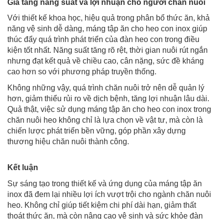
Gia tăng năng suất và lợi nhuận cho người chăn nuôi
Với thiết kế khoa học, hiệu quả trong phân bổ thức ăn, khả
năng vệ sinh dễ dàng, máng tập ăn cho heo con inox giúp
thúc đẩy quá trình phát triển của đàn heo con trong điều
kiện tốt nhất. Năng suất tăng rõ rệt, thời gian nuôi rút ngắn
nhưng đạt kết quả về chiều cao, cân nặng, sức đề kháng
cao hơn so với phương pháp truyền thống.
Không những vậy, quá trình chăn nuôi trở nên dễ quản lý
hơn, giảm thiểu rủi ro về dịch bệnh, tăng lợi nhuận lâu dài.
Quả thật, việc sử dụng máng tập ăn cho heo con inox trong
chăn nuôi heo không chỉ là lựa chọn về vật tư, mà còn là
chiến lược phát triển bền vững, góp phần xây dựng
thương hiệu chăn nuôi thành công.
Kết luận
Sự sáng tạo trong thiết kế và ứng dụng của máng tập ăn
inox đã đem lại nhiều lợi ích vượt trội cho ngành chăn nuôi
heo. Không chỉ giúp tiết kiệm chi phí dài hạn, giảm thất
thoát thức ăn, mà còn nâng cao vệ sinh và sức khỏe đàn