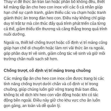
Thay vì để thức ăn tràn lan hoặc phân bổ không đều, thiết
kế máng tập ăn cho heo con inox với các ô cá nhân giúp
hạn chế sự cạnh tranh, giảm thiểu các va chạm hoặc tranh
giành thức ăn trong đàn heo con. Điều này không chỉ giúp
duy trì trật tự mà còn thúc đẩy quá trình phát triển của từng
cá thể, giảm thiểu tổn thương và căng thẳng trong quá trình
nuôi dưỡng.
Ngoài ra, thiết kế chống trượt hoặc cố định vị trí máng cũng
giúp hạn chế di chuyển hoặc làm rơi vãi thức ăn ra ngoài,
góp phần duy trì vệ sinh, giảm công tác vệ sinh và giữ môi
trường chăn nuôi sạch sẽ hơn.
Chống trượt, cố định vị trí máng trong chuồng
Các máng tập ăn cho heo con inox còn được trang bị các
tính năng chống trượt dưới chân và cố định vị trí trong
chuồng, giúp chúng luôn giữ vững trạng thái ban đầu,
không bị xê dịch khi heo con vận động hoặc khi có tác
động bên ngoài. Điều này giữ cho khu vực cho ăn luôn
gọn gàng, an toàn và dễ quản lý.