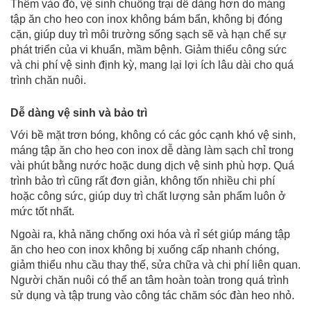
Thêm vào đó, vệ sinh chuồng trại dễ dàng hơn do máng
tập ăn cho heo con inox không bám bẩn, không bị đóng
cặn, giúp duy trì môi trường sống sạch sẽ và hạn chế sự
phát triển của vi khuẩn, mầm bệnh. Giảm thiểu công sức
và chi phí vệ sinh định kỳ, mang lại lợi ích lâu dài cho quá
trình chăn nuôi.
Dễ dàng vệ sinh và bảo trì
Với bề mặt trơn bóng, không có các góc cạnh khó vệ sinh,
máng tập ăn cho heo con inox dễ dàng làm sạch chỉ trong
vài phút bằng nước hoặc dung dịch vệ sinh phù hợp. Quá
trình bảo trì cũng rất đơn giản, không tốn nhiều chi phí
hoặc công sức, giúp duy trì chất lượng sản phẩm luôn ở
mức tốt nhất.
Ngoài ra, khả năng chống oxi hóa và rỉ sét giúp máng tập
ăn cho heo con inox không bị xuống cấp nhanh chóng,
giảm thiểu nhu cầu thay thế, sửa chữa và chi phí liên quan.
Người chăn nuôi có thể an tâm hoàn toàn trong quá trình
sử dụng và tập trung vào công tác chăm sóc đàn heo nhỏ.