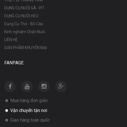
DỤNG CỤ NUÔI GÀ -VIT
DỤNG CỤ NUÔI HEO
Dụng Cụ Thỏ - Bồ Câu
Kinh nghiệm Chăn Nuôi
LIÊN HỆ
SẢN PHẨM KHUYẾN MẠI
FANPAGE
☻ Mua hàng đơn giản
☻ Vận chuyển tận nơi
☻ Giao hàng toàn quốc