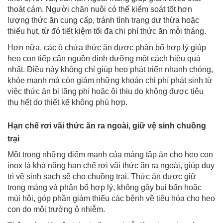
thoát cám. Người chăn nuôi có thể kiểm soát tốt hơn
lượng thức ăn cung cấp, tránh tình trạng dư thừa hoặc
thiếu hụt, từ đó tiết kiệm tối đa chi phí thức ăn mỗi tháng.
Hơn nữa, các ô chứa thức ăn được phân bổ hợp lý giúp
heo con tiếp cận nguồn dinh dưỡng một cách hiệu quả
nhất. Điều này không chỉ giúp heo phát triển nhanh chóng,
khỏe mạnh mà còn giảm những khoản chi phí phát sinh từ
việc thức ăn bị lãng phí hoặc ôi thiu do không được tiêu
thụ hết do thiết kế không phù hợp.
Hạn chế rơi vãi thức ăn ra ngoài, giữ vệ sinh chuồng
trại
Một trong những điểm mạnh của máng tập ăn cho heo con
inox là khả năng hạn chế rơi vãi thức ăn ra ngoài, giúp duy
trì vệ sinh sạch sẽ cho chuồng trại. Thức ăn được giữ
trong máng và phân bổ hợp lý, không gây bụi bẩn hoặc
mùi hôi, góp phần giảm thiểu các bệnh về tiêu hóa cho heo
con do môi trường ô nhiễm.