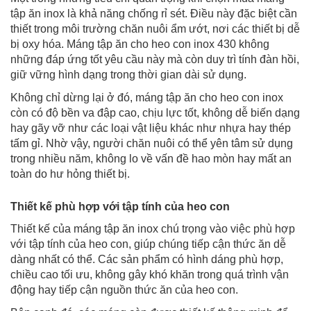
tập ăn inox là khả năng chống rỉ sét. Điều này đặc biệt cần
thiết trong môi trường chăn nuôi ẩm ướt, nơi các thiết bị dễ
bị oxy hóa. Máng tập ăn cho heo con inox 430 không
những đáp ứng tốt yêu cầu này mà còn duy trì tính đàn hồi,
giữ vững hình dạng trong thời gian dài sử dụng.
Không chỉ dừng lại ở đó, máng tập ăn cho heo con inox
còn có độ bền va đập cao, chịu lực tốt, không dễ biến dạng
hay gãy vỡ như các loại vật liệu khác như nhựa hay thép
tấm gỉ. Nhờ vậy, người chăn nuôi có thể yên tâm sử dụng
trong nhiều năm, không lo về vấn đề hao mòn hay mất an
toàn do hư hỏng thiết bị.
Thiết kế phù hợp với tập tính của heo con
Thiết kế của máng tập ăn inox chú trọng vào việc phù hợp
với tập tính của heo con, giúp chúng tiếp cận thức ăn dễ
dàng nhất có thể. Các sản phẩm có hình dáng phù hợp,
chiều cao tối ưu, không gây khó khăn trong quá trình vận
động hay tiếp cận nguồn thức ăn của heo con.