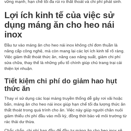
vững mạnh, hạn chế tối đa rủi ro thất thoát và chi phí phát sinh.
Lợi ích kinh tế của việc sử
dụng máng ăn cho heo nái
inox
Đầu tư vào máng ăn cho heo nái inox không chỉ đơn thuần là
nâng cấp công nghệ, mà còn mang lại các lợi ích kinh tế rõ ràng.
Việc giảm thất thoát thức ăn, nâng cao năng suất, giảm chi phí
sửa chữa, thay thế là những yếu tố chính giúp chủ trang trại cải
thiện lợi nhuận.
Tiết kiệm chi phí do giảm hao hụt
thức ăn
Thay vì sử dụng các loại máng truyền thống dễ gây rơi vãi hoặc
bẩn, máng ăn cho heo nái inox giúp hạn chế tối đa lượng thức ăn
thất thoát trong quá trình cho ăn. Việc này giúp người chăn nuôi
giảm thiểu chi phí đầu vào mỗi kỳ, đồng thời bảo vệ môi trường từ
rác thải dư thừa.
Chắc chắn, chi phí ban đầu để đầu tư máng ăn cho heo inox sẽ