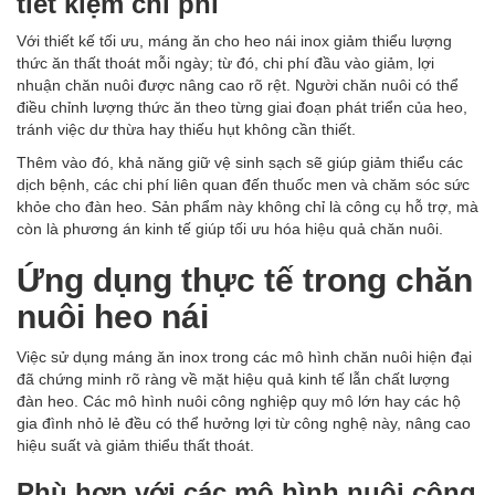
tiết kiệm chi phí
Với thiết kế tối ưu, máng ăn cho heo nái inox giảm thiểu lượng
thức ăn thất thoát mỗi ngày; từ đó, chi phí đầu vào giảm, lợi
nhuận chăn nuôi được nâng cao rõ rệt. Người chăn nuôi có thể
điều chỉnh lượng thức ăn theo từng giai đoạn phát triển của heo,
tránh việc dư thừa hay thiếu hụt không cần thiết.
Thêm vào đó, khả năng giữ vệ sinh sạch sẽ giúp giảm thiểu các
dịch bệnh, các chi phí liên quan đến thuốc men và chăm sóc sức
khỏe cho đàn heo. Sản phẩm này không chỉ là công cụ hỗ trợ, mà
còn là phương án kinh tế giúp tối ưu hóa hiệu quả chăn nuôi.
Ứng dụng thực tế trong chăn
nuôi heo nái
Việc sử dụng máng ăn inox trong các mô hình chăn nuôi hiện đại
đã chứng minh rõ ràng về mặt hiệu quả kinh tế lẫn chất lượng
đàn heo. Các mô hình nuôi công nghiệp quy mô lớn hay các hộ
gia đình nhỏ lẻ đều có thể hưởng lợi từ công nghệ này, nâng cao
hiệu suất và giảm thiểu thất thoát.
Phù hợp với các mô hình nuôi công