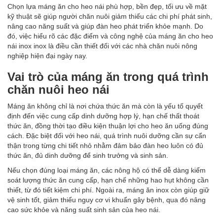
Chọn lựa máng ăn cho heo nái phù hợp, bền đẹp, tối ưu về mặt
kỹ thuật sẽ giúp người chăn nuôi giảm thiểu các chi phí phát sinh,
nâng cao năng suất và giúp đàn heo phát triển khỏe mạnh. Do
đó, việc hiểu rõ các đặc điểm và công nghệ của máng ăn
cho heo
nái inox inox là điều cần thiết đối với các nhà chăn nuôi nông
nghiệp hiện đại ngày nay.
Vai trò của máng ăn trong quá trình
chăn nuôi heo nái
Máng ăn không chỉ là nơi chứa thức ăn mà còn là yếu tố quyết
định đến việc cung cấp dinh dưỡng hợp lý, hạn chế thất thoát
thức ăn, đồng thời tạo điều kiện thuận lợi cho heo ăn uống đúng
cách. Đặc biệt đối với heo nái, quá trình nuôi dưỡng cần sự cẩn
thận trong từng chi tiết nhỏ nhằm đảm bảo đàn heo luôn có đủ
thức ăn, đủ dinh dưỡng để sinh trưởng và sinh sản.
Nếu chọn đúng loại máng ăn, các nông hộ có thể dễ dàng kiểm
soát lượng thức ăn cung cấp, hạn chế những hao hụt không cần
thiết, từ đó tiết kiệm chi phí. Ngoài ra, máng ăn inox còn giúp giữ
vệ sinh tốt, giảm thiểu nguy cơ vi khuẩn gây bệnh, qua đó nâng
cao sức khỏe và năng suất sinh sản của heo nái.