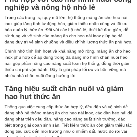
nghiệp và nông hộ nhỏ lẻ
Trong các trang trại quy mô lớn, hệ thống máng ăn cho heo nái
inox giúp tăng tính tự động hóa, giảm thiểu nhân công và tối ưu
hóa quản lý thức ăn. Đối với các hộ nhỏ lẻ, thiết kế đơn giản, dễ
sử dụng và vệ sinh của máng ăn cho heo nái inox giúp họ dễ
dàng duy trì vệ sinh chuồng và điều chỉnh lượng thức ăn phù hợp.
Chính nhờ tính linh hoạt và khả năng mở rộng, máng ăn cho heo
inox phù hợp để áp dụng trong đa dạng mô hình chăn nuôi heo
nái, góp phần nâng cao năng suất toàn hệ thống, đồng thời giảm
thiểu chi phí vận hành. Đây là giải pháp tối ưu và bền vững mà
nhiều nhà chăn nuôi đang hướng tới.
Tăng hiệu suất chăn nuôi và giảm
hao hụt thức ăn
Thông qua việc cung cấp thức ăn hợp lý, đều đặn và vệ sinh dễ
dàng nhờ hệ thống máng ăn cho heo nái inox, các đàn heo nái dễ
dàng phát triển đều đặn, nâng cao năng suất sinh trưởng, đặc
biệt trong giai đoạn sinh sản. Tiết kiệm thức ăn còn giảm thiểu tác
động tiêu cực đến môi trường như ô nhiễm đất, nước do rơi vãi