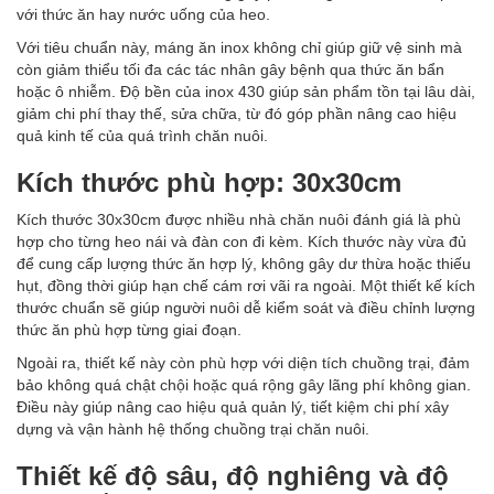
với thức ăn hay nước uống của heo.
Với tiêu chuẩn này, máng ăn inox không chỉ giúp giữ vệ sinh mà
còn giảm thiểu tối đa các tác nhân gây bệnh qua thức ăn bẩn
hoặc ô nhiễm. Độ bền của inox 430 giúp sản phẩm tồn tại lâu dài,
giảm chi phí thay thế, sửa chữa, từ đó góp phần nâng cao hiệu
quả kinh tế của quá trình chăn nuôi.
Kích thước phù hợp: 30x30cm
Kích thước 30x30cm được nhiều nhà chăn nuôi đánh giá là phù
hợp cho từng heo nái và đàn con đi kèm. Kích thước này vừa đủ
để cung cấp lượng thức ăn hợp lý, không gây dư thừa hoặc thiếu
hụt, đồng thời giúp hạn chế cám rơi vãi ra ngoài. Một thiết kế kích
thước chuẩn sẽ giúp người nuôi dễ kiểm soát và điều chỉnh lượng
thức ăn phù hợp từng giai đoạn.
Ngoài ra, thiết kế này còn phù hợp với diện tích chuồng trại, đảm
bảo không quá chật chội hoặc quá rộng gây lãng phí không gian.
Điều này giúp nâng cao hiệu quả quản lý, tiết kiệm chi phí xây
dựng và vận hành hệ thống chuồng trại chăn nuôi.
Thiết kế độ sâu, độ nghiêng và độ