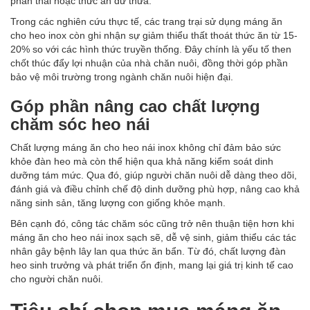
phân thải hoặc thức ăn dư thừa.
Trong các nghiên cứu thực tế, các trang trại sử dụng máng ăn
cho heo inox còn ghi nhận sự giảm thiểu thất thoát thức ăn từ 15-
20% so với các hình thức truyền thống. Đây chính là yếu tố then
chốt thúc đẩy lợi nhuận của nhà chăn nuôi, đồng thời góp phần
bảo vệ môi trường trong ngành chăn nuôi hiện đại.
Góp phần nâng cao chất lượng
chăm sóc heo nái
Chất lượng máng ăn cho heo nái inox không chỉ đảm bảo sức
khỏe đàn heo mà còn thể hiện qua khả năng kiểm soát dinh
dưỡng tám mức. Qua đó, giúp người chăn nuôi dễ dàng theo dõi,
đánh giá và điều chỉnh chế độ dinh dưỡng phù hợp, nâng cao khả
năng sinh sản, tăng lượng con giống khỏe mạnh.
Bên cạnh đó, công tác chăm sóc cũng trở nên thuận tiện hơn khi
máng ăn cho heo nái inox sạch sẽ, dễ vệ sinh, giảm thiểu các tác
nhân gây bệnh lây lan qua thức ăn bẩn. Từ đó, chất lượng đàn
heo sinh trưởng và phát triển ổn định, mang lại giá trị kinh tế cao
cho người chăn nuôi.