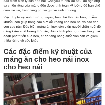
đặc điểm sinh lý của heo nái. Các yếu tố như độ sâu, độ nghiêng,
và chiều rộng của máng đều được tính toán kỹ lưỡng để hạn chế
cám rơi vãi, tránh lãng phí và giữ vệ sinh chuồng.
Việc duy trì vệ sinh thường xuyên, hạn chế thức ăn bẩn, nhiễm
khuẩn, còn giúp nâng cao sức đề kháng cho heo nái và các đàn
con sau này. Đặc biệt, máng ăn inox còn giúp người chăn nuôi dễ
dàng kiểm soát lượng thức ăn, điều chỉnh phù hợp theo từng giai
đoạn phát triển của heo, từ đó tăng năng suất sinh sản và giảm
thiểu rủi ro về sức khỏe.
Các đặc điểm kỹ thuật của
máng ăn
cho heo nái inox
cho heo nái