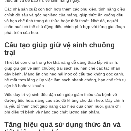
thức ăn và dễ bảo trì, vệ sinh hàng ngày.
Các nhà sản xuất còn tích hợp thêm các phụ kiện, tính năng điều
chỉnh độ sâu và góc nghiêng của máng, giúp thức ăn xuống đều
và hạn chế tình trạng dư thừa hoặc thất thoát. Nhờ đó, người
chăn nuôi có thể chủ động điều chỉnh phù hợp với từng giai đoạn
phát triển của heo.
Cấu tạo giúp giữ vệ sinh chuồng
trại
Thiết kế còn chú trọng tới khả năng dễ dàng tháo lắp vệ sinh,
giúp giữ gìn vệ sinh chuồng trại sạch sẽ, hạn chế các tác nhân
gây bệnh. Máng ăn cho heo nái inox có cấu tạo không góc cạnh,
bề mặt trơn láng giúp việc làm sạch nhanh chóng, hạn chế tích tụ
cặn bã hoặc vi khuẩn.
Việc duy trì vệ sinh đều đặn còn giúp giảm thiểu các bệnh về
đường tiêu hóa, nâng cao sức đề kháng cho đàn heo. Đây chính
là yếu tố then chốt giúp nâng cao hiệu quả chăn nuôi, giảm chi
phí điều trị bệnh và nâng cao chất lượng sản phẩm.
Tăng hiệu quả sử dụng thức ăn và