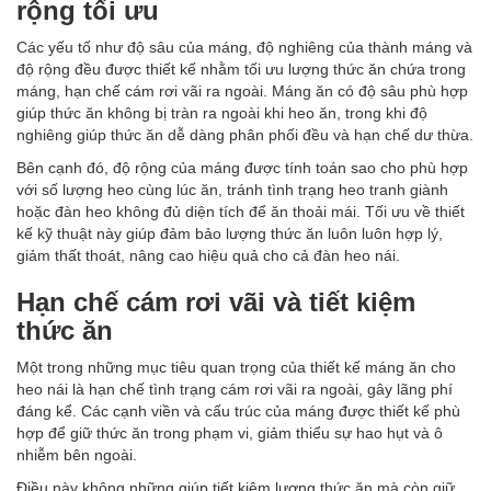
rộng tối ưu
Các yếu tố như độ sâu của máng, độ nghiêng của thành máng và
độ rộng đều được thiết kế nhằm tối ưu lượng thức ăn chứa trong
máng, hạn chế cám rơi vãi ra ngoài. Máng ăn có độ sâu phù hợp
giúp thức ăn không bị tràn ra ngoài khi heo ăn, trong khi độ
nghiêng giúp thức ăn dễ dàng phân phối đều và hạn chế dư thừa.
Bên cạnh đó, độ rộng của máng được tính toán sao cho phù hợp
với số lượng heo cùng lúc ăn, tránh tình trạng heo tranh giành
hoặc đàn heo không đủ diện tích để ăn thoải mái. Tối ưu về thiết
kế kỹ thuật này giúp đảm bảo lượng thức ăn luôn luôn hợp lý,
giảm thất thoát, nâng cao hiệu quả cho cả đàn heo nái.
Hạn chế cám rơi vãi và tiết kiệm
thức ăn
Một trong những mục tiêu quan trọng của thiết kế máng ăn cho
heo nái là hạn chế tình trạng cám rơi vãi ra ngoài, gây lãng phí
đáng kể. Các cạnh viền và cấu trúc của máng được thiết kế phù
hợp để giữ thức ăn trong phạm vi, giảm thiểu sự hao hụt và ô
nhiễm bên ngoài.
Điều này không những giúp tiết kiệm lượng thức ăn mà còn giữ