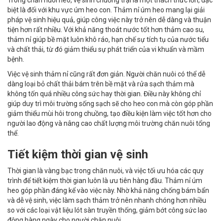
biệt là đối với khu vực úm heo con. Thảm nỉ úm heo mang lại giải
pháp vệ sinh hiệu quả, giúp công việc này trở nên dễ dàng và thuận
tiện hơn rất nhiều. Với khả năng thoát nước tốt hơn thảm cao su,
thảm nỉ giúp bề mặt luôn khô ráo, hạn chế sự tích tụ của nước tiểu
và chất thải, từ đó giảm thiểu sự phát triển của vi khuẩn và mầm
bệnh.
Việc vệ sinh thảm nỉ cũng rất đơn giản. Người chăn nuôi có thể dễ
dàng loại bỏ chất thải bám trên bề mặt và rửa sạch thảm mà
không tốn quá nhiều công sức hay thời gian. Điều này không chỉ
giúp duy trì môi trường sống sạch sẽ cho heo con mà còn góp phần
giảm thiểu mùi hôi trong chuồng, tạo điều kiện làm việc tốt hơn cho
người lao động và nâng cao chất lượng môi trường chăn nuôi tổng
thể.
Tiết kiệm thời gian vệ sinh
Thời gian là vàng bạc trong chăn nuôi, và việc tối ưu hóa các quy
trình để tiết kiệm thời gian luôn là ưu tiên hàng đầu. Thảm nỉ úm
heo góp phần đáng kể vào việc này. Nhờ khả năng chống bám bẩn
và dễ vệ sinh, việc làm sạch thảm trở nên nhanh chóng hơn nhiều
so với các loại vật liệu lót sàn truyền thống, giảm bớt công sức lao
động hàng ngày cho người chăn nuôi.