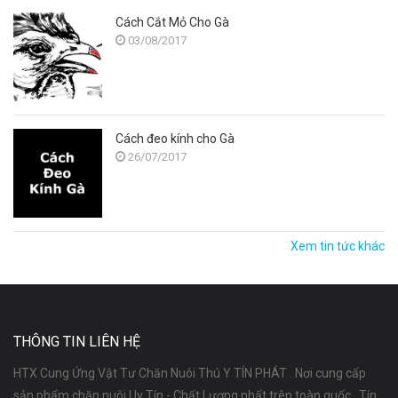
Cách Cắt Mỏ Cho Gà
03/08/2017
Cách đeo kính cho Gà
26/07/2017
Xem tin tức khác
THÔNG TIN LIÊN HỆ
HTX Cung Ứng Vật Tư Chăn Nuôi Thú Y TÍN PHÁT . Nơi cung cấp
sản phẩm chăn nuôi Uy Tín - Chất Lượng nhất trên toàn quốc . Tín