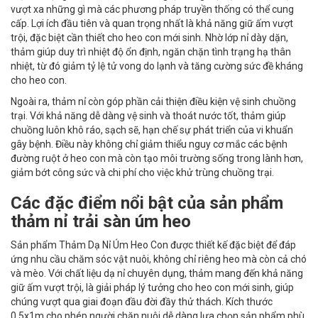
vượt xa những gì mà các phương pháp truyền thống có thể cung
cấp. Lợi ích đầu tiên và quan trọng nhất là khả năng giữ ấm vượt
trội, đặc biệt cần thiết cho heo con mới sinh. Nhờ lớp nỉ dày dặn,
thảm giúp duy trì nhiệt độ ổn định, ngăn chặn tình trạng hạ thân
nhiệt, từ đó giảm tỷ lệ tử vong do lạnh và tăng cường sức đề kháng
cho heo con.
Ngoài ra, thảm nỉ còn góp phần cải thiện điều kiện vệ sinh chuồng
trại. Với khả năng dễ dàng vệ sinh và thoát nước tốt, thảm giúp
chuồng luôn khô ráo, sạch sẽ, hạn chế sự phát triển của vi khuẩn
gây bệnh. Điều này không chỉ giảm thiểu nguy cơ mắc các bệnh
đường ruột ở heo con mà còn tạo môi trường sống trong lành hơn,
giảm bớt công sức và chi phí cho việc khử trùng chuồng trại.
Các đặc điểm nổi bật của sản phẩm
thảm nỉ trải sàn úm heo
Sản phẩm Thảm Dạ Nỉ Úm Heo Con được thiết kế đặc biệt để đáp
ứng nhu cầu chăm sóc vật nuôi, không chỉ riêng heo mà còn cả chó
và mèo. Với chất liệu dạ nỉ chuyên dụng, thảm mang đến khả năng
giữ ấm vượt trội, là giải pháp lý tưởng cho heo con mới sinh, giúp
chúng vượt qua giai đoạn đầu đời đầy thử thách. Kích thước
0,5x1m cho phép người chăn nuôi dễ dàng lựa chọn sản phẩm phù