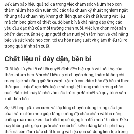
Để đảm bảo hiệu quả tối đa trong việc chăm sóc và úm heo con,
thảm nỉ úm heo cần tuân thủ các tiêu chuẩn kỹ thuật nghiêm ngặt.
Những tiêu chuẩn này không chỉ liên quan đến chất lượng vật liệu
mà còn bao gồm cả thiết kế, độ bền bỉ và khả năng đáp ứng các
yêu cầu đặc thù của môi trường chăn nuôi. Việc lựa chọn một sản
phẩm đạt chuẩn sẽ giúp người chăn nuôi yên tâm hơn về khả năng
bảo vệ sức khỏe heo con, tối ưu hóa năng suất và giảm thiểu rủi ro
trong quá trình sản xuất.
Chất liệu nỉ dày dặn, bền bỉ
Chất liệu là yếu tố cốt lõi quyết định đến hiệu quả và tuổi thọ của
thảm nỉ úm heo. Với chất liệu dạ nỉ chuyên dụng, thảm không chỉ
mang lại khả năng giữ ấm vượt trội mà còn đảm bảo độ bền bỉ theo
thời gian, chịu được điều kiện khắc nghiệt trong môi trường chăn
nuôi. Đặc tính này là nhờ vào cấu trúc sợi đặc biệt và quy trình sản
xuất tiên tiến.
Sự kết hợp giữa sợi cước và lớp lông chuyên dụng trong cấu tạo
của thảm nỉ úm heo giúp tăng cường độ chắc chắn và khả năng
chống mài mòn, kéo dài tuổi thọ sử dụng lên đến hơn 10 năm. Điều
này không chỉ giúp người chăn nuôi tiết kiệm đáng kể chi phí thay
thế mà còn đảm bảo chất lượng và hiệu quả sử dụng liên tục trong