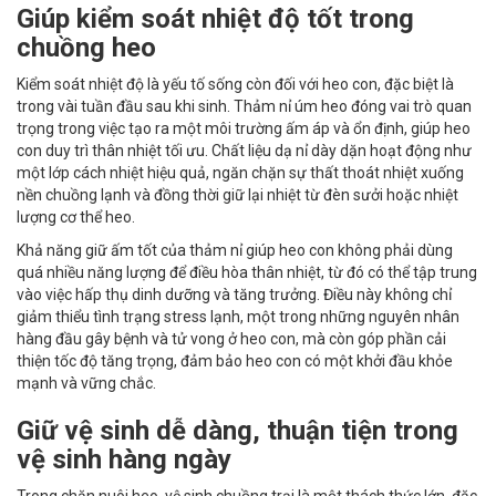
Giúp kiểm soát nhiệt độ tốt trong
chuồng heo
Kiểm soát nhiệt độ là yếu tố sống còn đối với heo con, đặc biệt là
trong vài tuần đầu sau khi sinh. Thảm nỉ úm heo đóng vai trò quan
trọng trong việc tạo ra một môi trường ấm áp và ổn định, giúp heo
con duy trì thân nhiệt tối ưu. Chất liệu dạ nỉ dày dặn hoạt động như
một lớp cách nhiệt hiệu quả, ngăn chặn sự thất thoát nhiệt xuống
nền chuồng lạnh và đồng thời giữ lại nhiệt từ đèn sưởi hoặc nhiệt
lượng cơ thể heo.
Khả năng giữ ấm tốt của thảm nỉ giúp heo con không phải dùng
quá nhiều năng lượng để điều hòa thân nhiệt, từ đó có thể tập trung
vào việc hấp thụ dinh dưỡng và tăng trưởng. Điều này không chỉ
giảm thiểu tình trạng stress lạnh, một trong những nguyên nhân
hàng đầu gây bệnh và tử vong ở heo con, mà còn góp phần cải
thiện tốc độ tăng trọng, đảm bảo heo con có một khởi đầu khỏe
mạnh và vững chắc.
Giữ vệ sinh dễ dàng, thuận tiện trong
vệ sinh hàng ngày
Trong chăn nuôi heo, vệ sinh chuồng trại là một thách thức lớn, đặc