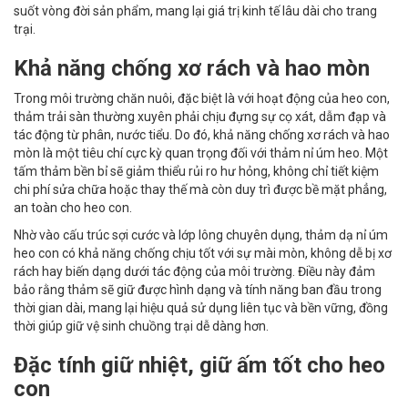
suốt vòng đời sản phẩm, mang lại giá trị kinh tế lâu dài cho trang
trại.
Khả năng chống xơ rách và hao mòn
Trong môi trường chăn nuôi, đặc biệt là với hoạt động của heo con,
thảm trải sàn thường xuyên phải chịu đựng sự cọ xát, dẫm đạp và
tác động từ phân, nước tiểu. Do đó, khả năng chống xơ rách và hao
mòn là một tiêu chí cực kỳ quan trọng đối với thảm nỉ úm heo. Một
tấm thảm bền bỉ sẽ giảm thiểu rủi ro hư hỏng, không chỉ tiết kiệm
chi phí sửa chữa hoặc thay thế mà còn duy trì được bề mặt phẳng,
an toàn cho heo con.
Nhờ vào cấu trúc sợi cước và lớp lông chuyên dụng, thảm dạ nỉ úm
heo con có khả năng chống chịu tốt với sự mài mòn, không dễ bị xơ
rách hay biến dạng dưới tác động của môi trường. Điều này đảm
bảo rằng thảm sẽ giữ được hình dạng và tính năng ban đầu trong
thời gian dài, mang lại hiệu quả sử dụng liên tục và bền vững, đồng
thời giúp giữ vệ sinh chuồng trại dễ dàng hơn.
Đặc tính giữ nhiệt, giữ ấm tốt cho heo
con