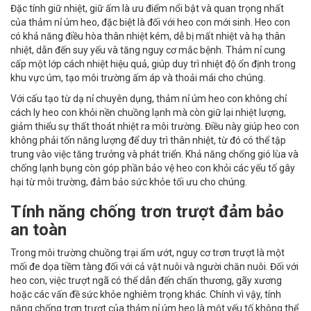
Đặc tính giữ nhiệt, giữ ấm là ưu điểm nổi bật và quan trọng nhất
của thảm nỉ úm heo, đặc biệt là đối với heo con mới sinh. Heo con
có khả năng điều hòa thân nhiệt kém, dễ bị mất nhiệt và hạ thân
nhiệt, dẫn đến suy yếu và tăng nguy cơ mắc bệnh. Thảm nỉ cung
cấp một lớp cách nhiệt hiệu quả, giúp duy trì nhiệt độ ổn định trong
khu vực úm, tạo môi trường ấm áp và thoải mái cho chúng.
Với cấu tạo từ dạ nỉ chuyên dụng, thảm nỉ úm heo con không chỉ
cách ly heo con khỏi nền chuồng lạnh mà còn giữ lại nhiệt lượng,
giảm thiểu sự thất thoát nhiệt ra môi trường. Điều này giúp heo con
không phải tốn năng lượng để duy trì thân nhiệt, từ đó có thể tập
trung vào việc tăng trưởng và phát triển. Khả năng chống gió lùa và
chống lạnh bụng còn góp phần bảo vệ heo con khỏi các yếu tố gây
hại từ môi trường, đảm bảo sức khỏe tối ưu cho chúng.
Tính năng chống trơn trượt đảm bảo
an toàn
Trong môi trường chuồng trại ẩm ướt, nguy cơ trơn trượt là một
mối đe dọa tiềm tàng đối với cả vật nuôi và người chăn nuôi. Đối với
heo con, việc trượt ngã có thể dẫn đến chấn thương, gãy xương
hoặc các vấn đề sức khỏe nghiêm trọng khác. Chính vì vậy, tính
năng chống trơn trượt của thảm nỉ úm heo là một yếu tố không thể