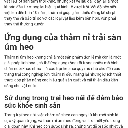
vật liệu lót sàn tạm thời khác, nhưng xét về lâu dài, đây lại là một
khoản đầu tư mang lại hiệu quả kinh tế vượt trội. Với độ bền siêu
việt lên đến hơn 10 năm, thảm nỉ giúp giảm thiểu đáng kể chi phí
thay thế và bảo trì so với các loại vật liệu kém bền hơn, vốn phải
thay thế thường xuyên.
Ứng dụng của thảm nỉ trải sàn
úm heo
Thảm nỉ úm heo không chỉ là một sản phẩm đơn lẻ mà còn là một
giải pháp linh hoạt, có thể ứng dụng rộng rãi trong nhiều mô hình
chăn nuôi khác nhau. Từ các trại heo nái quy mô nhỏ cho đến các
trang trại công nghiệp lớn, thảm nỉ đều mang lại những lợi ích thiết
thực, góp phần nâng cao hiệu quả sản xuất và cải thiện điều kiện
sống cho vật nuôi.
Sử dụng trong trại heo nái để đảm bảo
sức khỏe sinh sản
Trong trại heo nái, việc chăm sóc heo con ngay từ khi mới sinh là
cực kỳ quan trọng, và thảm nỉ úm heo đóng vai trò thiết yếu trong
giai đoạn này. Khi heo con được sinh ra, chúng rất dễ bị sốc nhiệt và