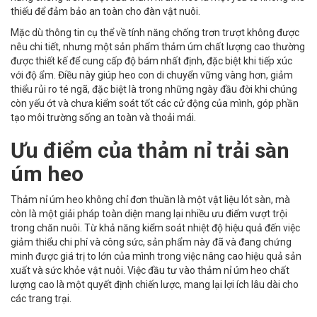
thiếu để đảm bảo an toàn cho đàn vật nuôi.
Mặc dù thông tin cụ thể về tính năng chống trơn trượt không được
nêu chi tiết, nhưng một sản phẩm thảm úm chất lượng cao thường
được thiết kế để cung cấp độ bám nhất định, đặc biệt khi tiếp xúc
với độ ẩm. Điều này giúp heo con di chuyển vững vàng hơn, giảm
thiểu rủi ro té ngã, đặc biệt là trong những ngày đầu đời khi chúng
còn yếu ớt và chưa kiểm soát tốt các cử động của mình, góp phần
tạo môi trường sống an toàn và thoải mái.
Ưu điểm của thảm nỉ trải sàn
úm heo
Thảm nỉ úm heo không chỉ đơn thuần là một vật liệu lót sàn, mà
còn là một giải pháp toàn diện mang lại nhiều ưu điểm vượt trội
trong chăn nuôi. Từ khả năng kiểm soát nhiệt độ hiệu quả đến việc
giảm thiểu chi phí và công sức, sản phẩm này đã và đang chứng
minh được giá trị to lớn của mình trong việc nâng cao hiệu quả sản
xuất và sức khỏe vật nuôi. Việc đầu tư vào thảm nỉ úm heo chất
lượng cao là một quyết định chiến lược, mang lại lợi ích lâu dài cho
các trang trại.