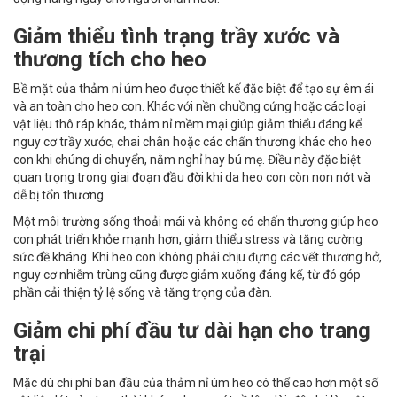
Giảm thiểu tình trạng trầy xước và
thương tích cho heo
Bề mặt của thảm nỉ úm heo được thiết kế đặc biệt để tạo sự êm ái
và an toàn cho heo con. Khác với nền chuồng cứng hoặc các loại
vật liệu thô ráp khác, thảm nỉ mềm mại giúp giảm thiểu đáng kể
nguy cơ trầy xước, chai chân hoặc các chấn thương khác cho heo
con khi chúng di chuyển, nằm nghỉ hay bú mẹ. Điều này đặc biệt
quan trọng trong giai đoạn đầu đời khi da heo con còn non nớt và
dễ bị tổn thương.
Một môi trường sống thoải mái và không có chấn thương giúp heo
con phát triển khỏe mạnh hơn, giảm thiểu stress và tăng cường
sức đề kháng. Khi heo con không phải chịu đựng các vết thương hở,
nguy cơ nhiễm trùng cũng được giảm xuống đáng kể, từ đó góp
phần cải thiện tỷ lệ sống và tăng trọng của đàn.
Giảm chi phí đầu tư dài hạn cho trang
trại
Mặc dù chi phí ban đầu của thảm nỉ úm heo có thể cao hơn một số