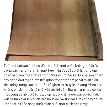
Thảm nỉ trải sàn úm heo đã trở thành một phần không thể thiếu
trong các trang trại chăn nuôi heo hiện đại, đặc biệt là trong giai
đoạn heo con mới sinh và trong thời kỳ úm. Sự ra đời của sản phẩm
này đánh dấu một bước tiến quan trọng trong việc cải thiện điều
kiện sống, nâng cao sức khỏe và giảm thiểu tỷ lệ tử vong ở heo con.
Không chỉ đơn thuần là một vật liệu lót sàn, thảm nỉ úm heo còn là
một công cụ hỗ trợ đắc lực, giúp người chăn nuôi giải quyết nhiều
vấn đề nan giải liên quan đến nhiệt độ, vệ sinh và sức khỏe vật nuôi,
từ đó tối ưu hóa năng suất chăn nuôi một cách bền vững.