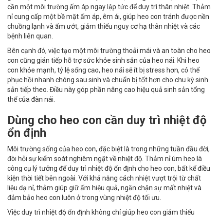
cần một môi trường ấm áp ngay lập tức để duy trì thân nhiệt. Thảm
nỉ cung cấp một bề mặt ấm áp, êm ái, giúp heo con tránh được nền
chuồng lạnh và ẩm ướt, giảm thiểu nguy cơ hạ thân nhiệt và các
bệnh liên quan.
Bên cạnh đó, việc tạo một môi trường thoải mái và an toàn cho heo
con cũng gián tiếp hỗ trợ sức khỏe sinh sản của heo nái. Khi heo
con khỏe mạnh, tỷ lệ sống cao, heo nái sẽ ít bị stress hơn, có thể
phục hồi nhanh chóng sau sinh và chuẩn bị tốt hơn cho chu kỳ sinh
sản tiếp theo. Điều này góp phần nâng cao hiệu quả sinh sản tổng
thể của đàn nái.
Dùng cho heo con cần duy trì nhiệt độ
ổn định
Môi trường sống của heo con, đặc biệt là trong những tuần đầu đời,
đòi hỏi sự kiểm soát nghiêm ngặt về nhiệt độ. Thảm nỉ úm heo là
công cụ lý tưởng để duy trì nhiệt độ ổn định cho heo con, bất kể điều
kiện thời tiết bên ngoài. Với khả năng cách nhiệt vượt trội từ chất
liệu dạ nỉ, thảm giúp giữ ấm hiệu quả, ngăn chặn sự mất nhiệt và
đảm bảo heo con luôn ở trong vùng nhiệt độ tối ưu.
Việc duy trì nhiệt độ ổn định không chỉ giúp heo con giảm thiểu