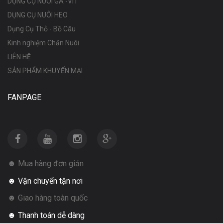
DỤNG CỤ NUÔI GÀ -VIT
DỤNG CỤ NUÔI HEO
Dụng Cụ Thỏ - Bồ Câu
Kinh nghiệm Chăn Nuôi
LIÊN HỆ
SẢN PHẨM KHUYẾN MẠI
FANPAGE
☻ Mua hàng đơn giản
☻ Vận chuyển tận nơi
☻ Giao hàng toàn quốc
☻ Thanh toán dễ dàng