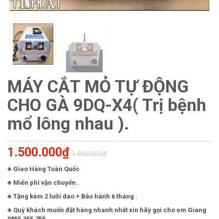
MÁY CẮT MỎ TỰ ĐỘNG
CHO GÀ 9DQ-X4( Trị bệnh
mổ lông nhau ).
1.500.000₫
1.890.000₫
♣
Giao Hàng Toàn Quốc
♣ Miễn phí vận chuyển .
♣ Tặng kèm 2 lưỡi dao + Bảo hành 6 tháng .
♣ Quý khách muốn đặt hàng nhanh nhất xin hãy gọi cho em Giang
0855.355.755