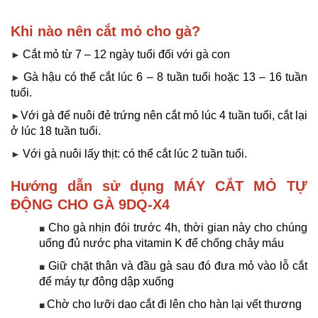
Khi nào nên cắt mỏ cho gà?
Cắt mỏ từ 7 – 12 ngày tuổi đối với gà con
►
Gà hậu có thể cắt lúc 6 – 8 tuần tuổi hoặc 13 – 16 tuần
►
tuổi.
Với gà để nuôi đẻ trứng nên cắt mỏ lúc 4 tuần tuổi, cắt lại
►
ở lúc 18 tuần tuổi.
Với gà nuôi lấy thịt: có thể cắt lúc 2 tuần tuổi.
►
Hướng dẫn sử dụng MÁY CẮT MỎ TỰ
ĐỘNG CHO GÀ 9DQ-X4
Cho gà nhịn đói trước 4h, thời gian này cho chúng
■
uống đủ nước pha vitamin K để chống chảy máu
Giữ chặt thân và đầu gà sau đó đưa mỏ vào lỗ cắt
■
để máy tự đông dập xuống
Chờ cho lưỡi dao cắt đi lên cho hàn lại vết thương
■