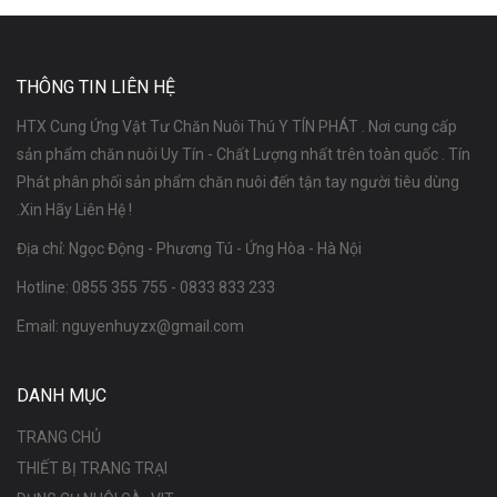
THÔNG TIN LIÊN HỆ
HTX Cung Ứng Vật Tư Chăn Nuôi Thú Y TÍN PHÁT . Nơi cung cấp
sản phẩm chăn nuôi Uy Tín - Chất Lượng nhất trên toàn quốc . Tín
Phát phân phối sản phẩm chăn nuôi đến tận tay người tiêu dùng
.Xin Hãy Liên Hệ !
Địa chỉ: Ngọc Động - Phương Tú - Ứng Hòa - Hà Nội
Hotline:
0855 355 755
-
0833 833 233
Email:
nguyenhuyzx@gmail.com
DANH MỤC
TRANG CHỦ
THIẾT BỊ TRANG TRẠI