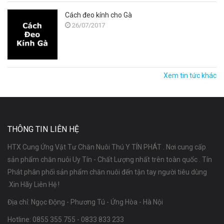
Cách đeo kính cho Gà
26/07/2017
Xem tin tức khác
THÔNG TIN LIÊN HỆ
HTX Cung Ứng Vật Tư Chăn Nuôi Thú Y TÍN PHÁT . Nơi cung cấp
sản phẩm chăn nuôi Uy Tín - Chất Lượng nhất trên toàn quốc . Tín
Phát phân phối sản phẩm chăn nuôi đến tận tay người tiêu dùng
.Xin Hãy Liên Hệ !
Địa chỉ: Ngọc Động - Phương Tú - Ứng Hòa - Hà Nội
Hotline:
0855 355 755
-
0833 833 233