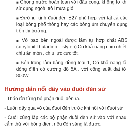
Chống nước hoàn toàn với đầu cong, không lo khi
■
sử dụng ngoài trời mưa gió.
Đường kính đuôi đèn E27 phù hợp với tất cả các
■
loại bóng phổ thông hay các bóng úm chuyên dụng
trên thị trường.
Vỏ bao bên ngoài được làm tự hợp chất ABS
■
(acrylonitil butadien – styren) Có khả năng chịu nhiệt,
chịu ăn mòn , chịu lực cực tốt.
Bên trong làm bằng đồng loại 1, Có khả năng tải
■
dòng điện có cường độ 5A , với công suất đạt tới
800W.
Hướng dẫn nối dây vào đuôi đèn sứ
- Tháo rời từng bộ phận đuôi đèn ra.
- Luồn dây qua vỏ của đuôi đèn trước khi nối với đuôi sứ
- Cuối cùng lắp các bộ phận đuôi đèn sứ vào với nhau,
cắm thử với bóng điện, nếu đèn sáng là được.