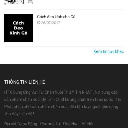
Cách đeo kính cho Gà
26/07/2017
Xem tin tức khác
THÔNG TIN LIÊN HỆ
HTX Cung Ứng Vật Tư Chăn Nuôi Thú Y TÍN PHÁT . Nơi cung cấp
sản phẩm chăn nuôi Uy Tín - Chất Lượng nhất trên toàn quốc . Tín
Phát phân phối sản phẩm chăn nuôi đến tận tay người tiêu dùng
.Xin Hãy Liên Hệ !
Địa chỉ: Ngọc Động - Phương Tú - Ứng Hòa - Hà Nội