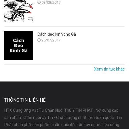
03/08/2017
Cách đeo kính cho Gà
26/07/2017
Xem tin tức khác
THÔNG TIN LIÊN HỆ
HTX Cung Ứng Vật Tư Chăn Nuôi Thú Y TÍN PHÁT . Nơi cung cấp
sản phẩm chăn nuôi Uy Tín - Chất Lượng nhất trên toàn quốc . Tín
Phát phân phối sản phẩm chăn nuôi đến tận tay người tiêu dùng