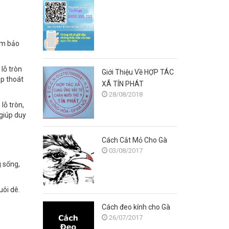
đảm bảo
 lỗ tròn
Giới Thiệu Về HỢP TÁC
úp thoát
XÃ TÍN PHÁT
28/08/2018
lỗ tròn,
 giúp duy
Cách Cắt Mỏ Cho Gà
03/08/2017
g sống,
uôi dê.
Cách đeo kính cho Gà
26/07/2017