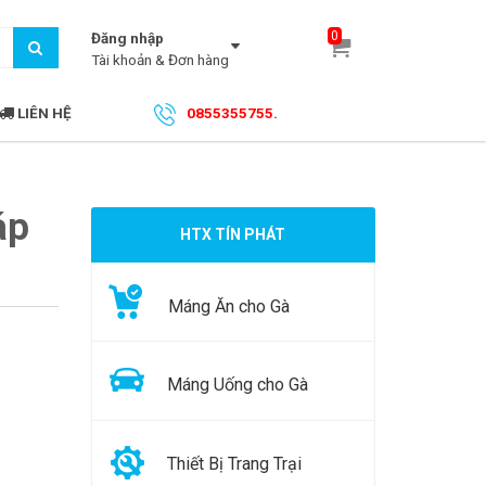
0
Đăng nhập
Tài khoản & Đơn hàng
LIÊN HỆ
0855355755.
áp
HTX TÍN PHÁT
Máng Ăn cho Gà
Máng Uống cho Gà
Thiết Bị Trang Trại