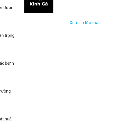
i. Dưới
Xem tin tức khác
an trọng
các bệnh
trường
ật nuôi