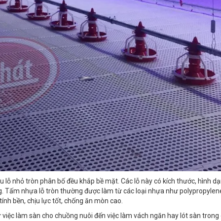
ều lỗ nhỏ tròn phân bố đều khắp bề mặt. Các lỗ này có kích thước, hình d
. Tấm nhựa lỗ tròn thường được làm từ các loại nhựa như polypropylene
tính bền, chịu lực tốt, chống ăn mòn cao.
ừ việc làm sàn cho chuồng nuôi đến việc làm vách ngăn hay lót sàn tron