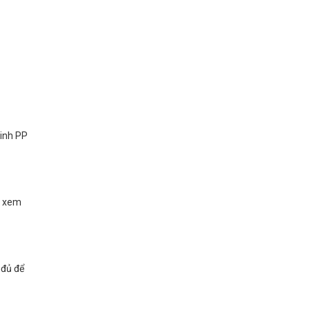
sinh PP
n xem
 đủ để