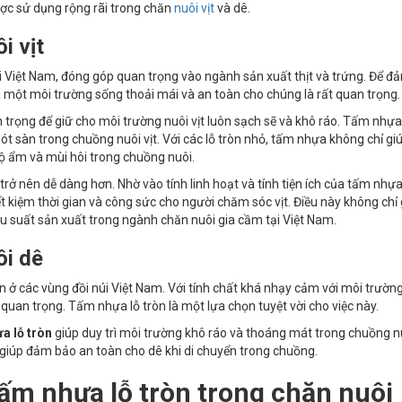
ợc sử dụng rộng rãi trong chăn
nuôi vịt
và dê.
i vịt
tại Việt Nam, đóng góp quan trọng vào ngành sản xuất thịt và trứng. Để 
ra một môi trường sống thoải mái và an toàn cho chúng là rất quan trọng.
an trọng để giữ cho môi trường nuôi vịt luôn sạch sẽ và khô ráo. Tấm nhựa
ót sàn trong chuồng nuôi vịt. Với các lỗ tròn nhỏ, tấm nhựa không chỉ gi
ộ ẩm và mùi hôi trong chuồng nuôi.
ở nên dễ dàng hơn. Nhờ vào tính linh hoạt và tính tiện ích của tấm nhựa 
ết kiệm thời gian và công sức cho người chăm sóc vịt. Điều này không chỉ
ệu suất sản xuất trong ngành chăn nuôi gia cầm tại Việt Nam.
ôi dê
biến ở các vùng đồi núi Việt Nam. Với tính chất khá nhạy cảm với môi trườn
t quan trọng. Tấm nhựa lỗ tròn là một lựa chọn tuyệt vời cho việc này.
a lỗ tròn
giúp duy trì môi trường khô ráo và thoáng mát trong chuồng n
 giúp đảm bảo an toàn cho dê khi di chuyển trong chuồng.
ấm nhựa lỗ tròn
trong chăn nuôi