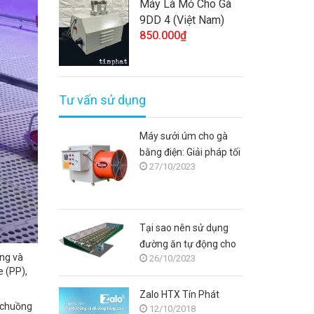
Máy Là Mỏ Cho Gà
9DD 4 (Việt Nam)
850.000₫
Tư vấn sử dụng
Máy sưởi úm cho gà
bằng điện: Giải pháp tối
27/10/2023
ưu cho người chăn nuôi
Tại sao nên sử dụng
đường ăn tự động cho
ạng và
26/10/2023
gà?
 (PP),
Zalo HTX Tín Phát
g chuồng
12/10/2018