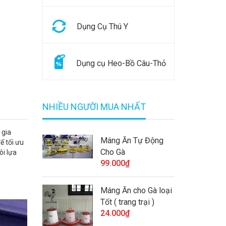
Dụng Cụ Thú Y
Dụng cụ Heo-Bồ Câu-Thỏ
NHIỀU NGƯỜI MUA NHẤT
 gia
Máng Ăn Tự Động
ể tối ưu
Cho Gà
ôi lựa
99.000₫
Máng Ăn cho Gà loại
Tốt ( trang trại )
24.000₫