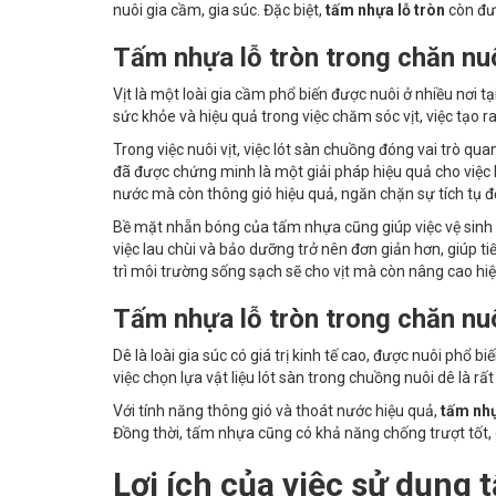
nuôi gia cầm, gia súc. Đặc biệt,
tấm nhựa lỗ tròn
còn đư
Tấm nhựa lỗ tròn trong chăn nuô
Vịt là một loài gia cầm phổ biến được nuôi ở nhiều nơi 
sức khỏe và hiệu quả trong việc chăm sóc vịt, việc tạo 
Trong việc nuôi vịt, việc lót sàn chuồng đóng vai trò qu
đã được chứng minh là một giải pháp hiệu quả cho việc l
nước mà còn thông gió hiệu quả, ngăn chặn sự tích tụ đ
Bề mặt nhẵn bóng của tấm nhựa cũng giúp việc vệ sinh tr
việc lau chùi và bảo dưỡng trở nên đơn giản hơn, giúp ti
trì môi trường sống sạch sẽ cho vịt mà còn nâng cao hi
Tấm nhựa lỗ tròn trong chăn nu
Dê là loài gia súc có giá trị kinh tế cao, được nuôi phổ 
việc chọn lựa vật liệu lót sàn trong chuồng nuôi dê là rấ
Với tính năng thông gió và thoát nước hiệu quả,
tấm nhự
Đồng thời, tấm nhựa cũng có khả năng chống trượt tốt,
Lợi ích của việc sử dụng
t