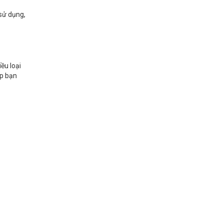
 sử dụng,
ều loại
úp bạn