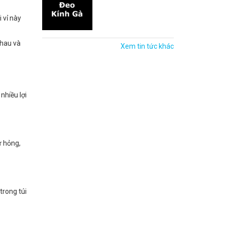
 vỉ này
nhau và
Xem tin tức khác
nhiều lợi
ư hỏng,
trong túi