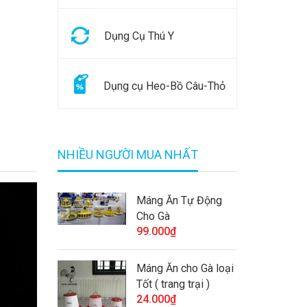
Dụng Cụ Thú Y
Dụng cụ Heo-Bồ Câu-Thỏ
NHIỀU NGƯỜI MUA NHẤT
Máng Ăn Tự Động
Cho Gà
99.000₫
Máng Ăn cho Gà loại
Tốt ( trang trại )
24.000₫