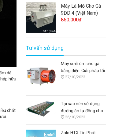
Máy Là Mỏ Cho Gà
9DD 4 (Việt Nam)
850.000₫
Tư vấn sử dụng
Máy sưởi úm cho gà
bằng điện: Giải pháp tối
hẩm dễ
27/10/2023
ưu cho người chăn nuôi
 pháp hữu
Tại sao nên sử dụng
hiều chất
đường ăn tự động cho
ười.
26/10/2023
gà?
Zalo HTX Tín Phát