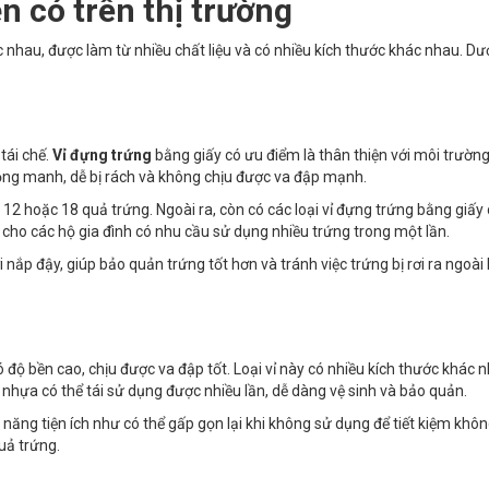
ện có trên thị trường
c nhau, được làm từ nhiều chất liệu và có nhiều kích thước khác nhau. Dướ
tái chế.
Vỉ đựng trứng
bằng giấy có ưu điểm là thân thiện với môi trường
 mỏng manh, dễ bị rách và không chịu được va đập mạnh.
12 hoặc 18 quả trứng. Ngoài ra, còn có các loại vỉ đựng trứng bằng giấy 
cho các hộ gia đình có nhu cầu sử dụng nhiều trứng trong một lần.
 nắp đậy, giúp bảo quản trứng tốt hơn và tránh việc trứng bị rơi ra ngoài 
ộ bền cao, chịu được va đập tốt. Loại vỉ này có nhiều kích thước khác 
nhựa có thể tái sử dụng được nhiều lần, dễ dàng vệ sinh và bảo quản.
năng tiện ích như có thể gấp gọn lại khi không sử dụng để tiết kiệm khôn
uả trứng.