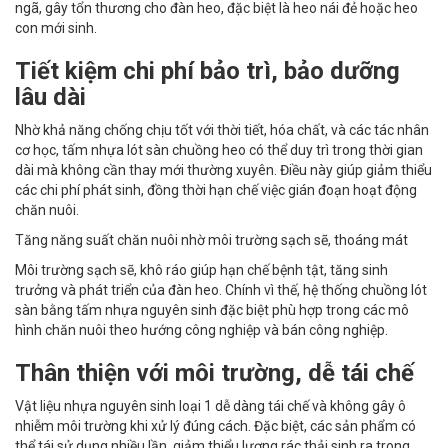
ngã, gây tổn thương cho đàn heo, đặc biệt là heo nái đẻ hoặc heo
con mới sinh.
Tiết kiệm chi phí bảo trì, bảo dưỡng
lâu dài
Nhờ khả năng chống chịu tốt với thời tiết, hóa chất, và các tác nhân
cơ học, tấm nhựa lót sàn chuồng heo có thể duy trì trong thời gian
dài mà không cần thay mới thường xuyên. Điều này giúp giảm thiểu
các chi phí phát sinh, đồng thời hạn chế việc gián đoạn hoạt động
chăn nuôi.
Tăng năng suất chăn nuôi nhờ môi trường sạch sẽ, thoáng mát
Môi trường sạch sẽ, khô ráo giúp hạn chế bệnh tật, tăng sinh
trưởng và phát triển của đàn heo. Chính vì thế, hệ thống chuồng lót
sàn bằng tấm nhựa nguyên sinh đặc biệt phù hợp trong các mô
hình chăn nuôi theo hướng công nghiệp và bán công nghiệp.
Thân thiện với môi trường, dễ tái chế
Vật liệu nhựa nguyên sinh loại 1 dễ dàng tái chế và không gây ô
nhiễm môi trường khi xử lý đúng cách. Đặc biệt, các sản phẩm có
thể tái sử dụng nhiều lần, giảm thiểu lượng rác thải sinh ra trong