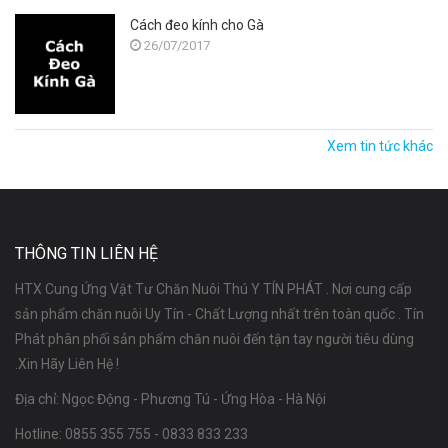
Cách đeo kính cho Gà
26/07/2017
Xem tin tức khác
THÔNG TIN LIÊN HỆ
HTX Cung Ứng Vật Tư Chăn Nuôi Thú Y TÍN PHÁT . Nơi cung cấp
sản phẩm chăn nuôi Uy Tín - Chất Lượng nhất trên toàn quốc . Tín
Phát phân phối sản phẩm chăn nuôi đến tận tay người tiêu dùng
.Xin Hãy Liên Hệ !
Địa chỉ: Ngọc Động - Phương Tú - Ứng Hòa - Hà Nội
Hotline:
0855 355 755
-
0833 833 233