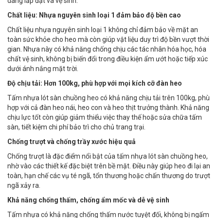
dàng lắp đặt và vệ sinh.
Chất liệu: Nhựa nguyên sinh loại 1 đảm bảo độ bền cao
Chất liệu nhựa nguyên sinh loại 1 không chỉ đảm bảo về mặt an
toàn sức khỏe cho heo mà còn giúp vật liệu duy trì độ bền vượt thời
gian. Nhựa này có khả năng chống chịu các tác nhân hóa học, hóa
chất vệ sinh, không bị biến đổi trong điều kiện ẩm ướt hoặc tiếp xúc
dưới ánh nắng mặt trời.
Độ chịu tải: Hơn 100kg, phù hợp với mọi kích cỡ đàn heo
Tấm nhựa lót sàn chuồng heo có khả năng chịu tải trên 100kg, phù
hợp với cả đàn heo nái, heo con và heo thịt trưởng thành. Khả năng
chịu lực tốt còn giúp giảm thiểu việc thay thế hoặc sửa chữa tấm
sàn, tiết kiệm chi phí bảo trì cho chủ trang trại.
Chống trượt và chống trầy xước hiệu quả
Chống trượt là đặc điểm nổi bật của tấm nhựa lót sàn chuồng heo,
nhờ vào các thiết kế đặc biệt trên bề mặt. Điều này giúp heo đi lại an
toàn, hạn chế các vụ té ngã, tổn thương hoặc chấn thương do trượt
ngã xảy ra.
Khả năng chống thấm, chống ẩm mốc và dễ vệ sinh
Tấm nhựa có khả năng chống thấm nước tuyệt đối, không bị ngấm