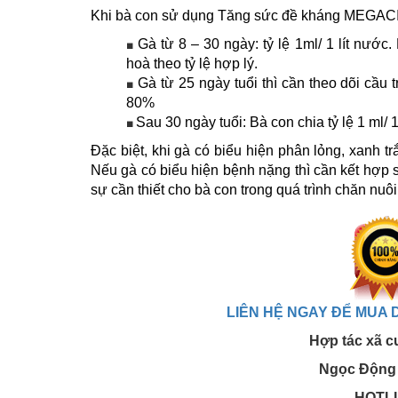
Khi bà con sử dụng Tăng sức đề kháng MEGACI
Gà từ 8 – 30 ngày: tỷ lệ 1ml/ 1 lít nước
■
hoà theo tỷ lệ hợp lý.
Gà từ 25 ngày tuổi thì cần theo dõi cầu
■
80%
Sau 30 ngày tuổi: Bà con chia tỷ lệ 1 ml/ 
■
Đặc biệt, khi gà có biểu hiện phân lỏng, xanh tr
Nếu gà có biểu hiện bệnh nặng thì cần kết hợp 
sự cần thiết cho bà con trong quá trình chăn nuôi
LIÊN HỆ NGAY ĐỂ MUA 
Hợp tác xã c
Ngọc Động 
HOTLI