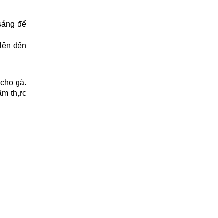
 sáng để
 lên đến
 cho gà.
hẩm thực