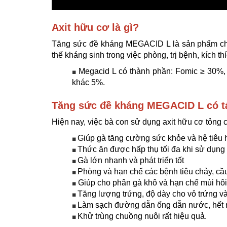
Axit hữu cơ là gì?
Tăng sức đề kháng MEGACID L là sản phẩm chức
thế kháng sinh trong việc phòng, trị bệnh, kích th
Megacid L có thành phần: Fomic ≥ 30%, A
■
khác 5%.
Tăng sức đề kháng MEGACID L có t
Hiện nay, việc bà con sử dụng axit hữu cơ tỏng c
Giúp gà tăng cường sức khỏe và hệ tiêu h
■
Thức ăn được hấp thụ tối đa khi sử dụng 
■
Gà lớn nhanh và phát triển tốt
■
Phòng và hạn chế các bệnh tiêu chảy, cầ
■
Giúp cho phân gà khô và hạn chế mùi hôi
■
Tăng lượng trứng, độ dày cho vỏ trứng và
■
Làm sạch đường dẫn ống dẫn nước, hết 
■
Khử trùng chuồng nuôi rất hiệu quả.
■