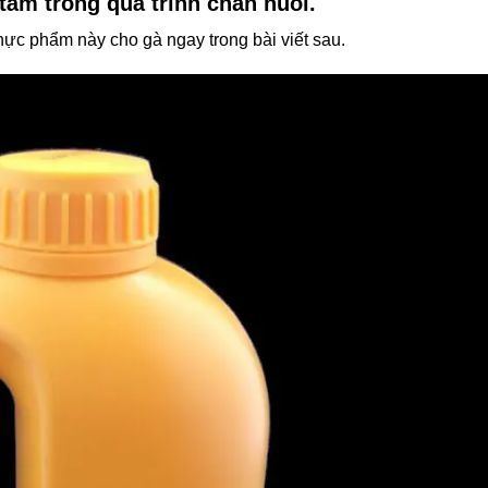
 tâm trong quá trình chăn nuôi.
hực phẩm này cho gà ngay trong bài viết sau.