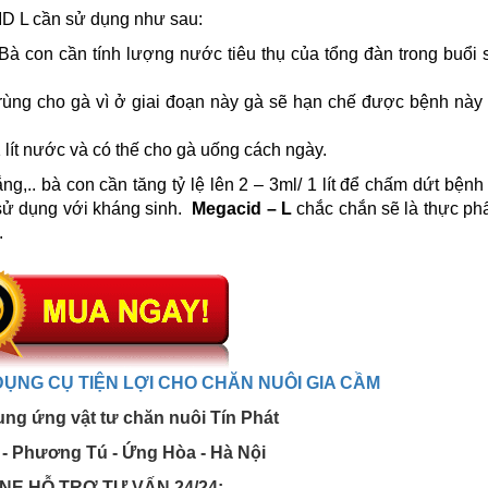
D L cần sử dụng như sau:
. Bà con cần tính lượng nước tiêu thụ của tổng đàn trong buổi
 trùng cho gà vì ở giai đoạn này gà sẽ hạn chế được bệnh này
1 lít nước và có thế cho gà uống cách ngày.
ắng,.. bà con cần tăng tỷ lệ lên 2 – 3ml/ 1 lít để chấm dứt bệnh
sử dụng với kháng sinh.
Megacid – L
chắc chắn sẽ là thực p
.
DỤNG CỤ TIỆN LỢI CHO CHĂN NUÔI GIA CẦM
ung ứng vật tư chăn nuôi Tín Phát
- Phương Tú - Ứng Hòa - Hà Nội
NE HỖ TRỢ TƯ VẤN 24/24: