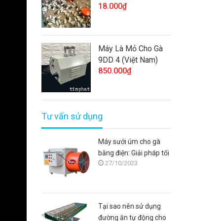
18.000₫
Máy Là Mỏ Cho Gà
9DD 4 (Việt Nam)
850.000₫
Tư vấn sử dụng
Máy sưởi úm cho gà
bằng điện: Giải pháp tối
27/10/2023
ưu cho người chăn nuôi
Tại sao nên sử dụng
đường ăn tự động cho