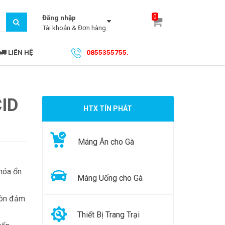
0
Đăng nhập
Tài khoản & Đơn hàng
LIÊN HỆ
0855355755.
ID
HTX TÍN PHÁT
Máng Ăn cho Gà
hóa ổn
Máng Uống cho Gà
uôn đảm
Thiết Bị Trang Trại