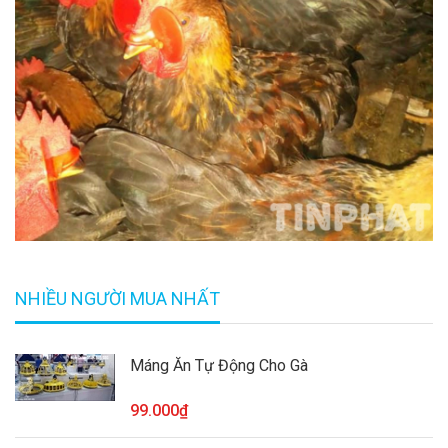
NHIỀU NGƯỜI MUA NHẤT
Máng Ăn Tự Động Cho Gà
99.000₫