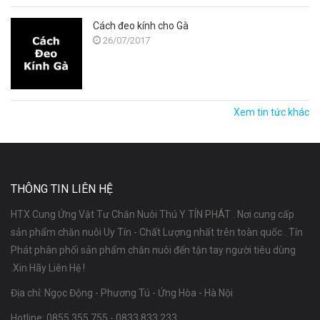
Cách đeo kính cho Gà
26/07/2017
Xem tin tức khác
THÔNG TIN LIÊN HỆ
HTX Cung Ứng Vật Tư Chăn Nuôi Thú Y TÍN PHÁT . Nơi cung cấp
sản phẩm chăn nuôi Uy Tín - Chất Lượng nhất trên toàn quốc . Tín
Phát phân phối sản phẩm chăn nuôi đến tận tay người tiêu dùng
.Xin Hãy Liên Hệ !
Địa chỉ: Ngọc Động - Phương Tú - Ứng Hòa - Hà Nội
Hotline:
0855 355 755
-
0833 833 233