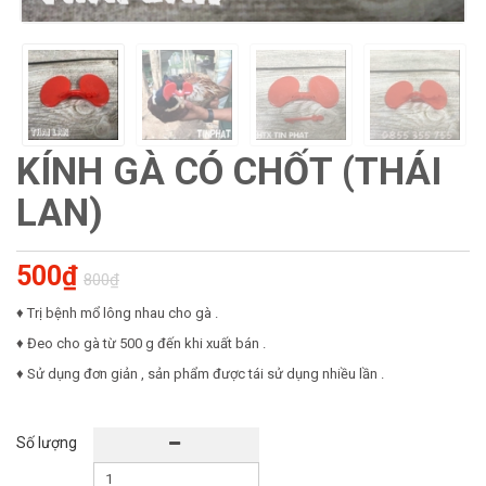
KÍNH GÀ CÓ CHỐT (THÁI
LAN)
500₫
800₫
♦ Trị bệnh mổ lông nhau cho gà .
♦ Đeo cho gà từ 500 g đến khi xuất bán .
♦ Sử dụng đơn giản , sản phẩm được tái sử dụng nhiều lần .
Số lượng