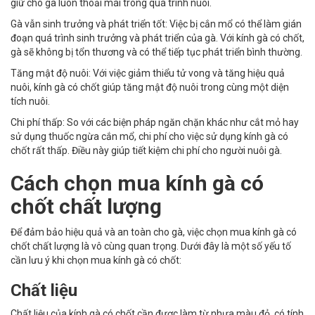
giữ cho gà luôn thoải mái trong quá trình nuôi.
Gà vẫn sinh trưởng và phát triển tốt: Việc bị cắn mổ có thể làm gián
đoạn quá trình sinh trưởng và phát triển của gà. Với kính gà có chốt,
gà sẽ không bị tổn thương và có thể tiếp tục phát triển bình thường.
Tăng mật độ nuôi: Với việc giảm thiểu tử vong và tăng hiệu quả
nuôi, kính gà có chốt giúp tăng mật độ nuôi trong cùng một diện
tích nuôi.
Chi phí thấp: So với các biện pháp ngăn chặn khác như cắt mỏ hay
sử dụng thuốc ngừa cắn mổ, chi phí cho việc sử dụng kính gà có
chốt rất thấp. Điều này giúp tiết kiệm chi phí cho người nuôi gà.
Cách chọn mua kính gà có
chốt chất lượng
Để đảm bảo hiệu quả và an toàn cho gà, việc chọn mua kính gà có
chốt chất lượng là vô cùng quan trọng. Dưới đây là một số yếu tố
cần lưu ý khi chọn mua kính gà có chốt:
Chất liệu
Chất liệu của kính gà có chốt cần được làm từ nhựa màu đỏ, có tính