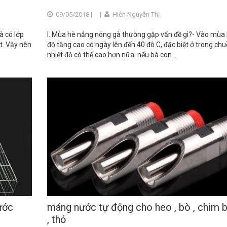
09/05/2018 |
|
Hiên Nguyễn Thị
à có lớp
I. Mùa hè nắng nóng gà thường gặp vấn đề gì?- Vào mùa 
t. Vậy nên
độ tăng cao có ngày lên đến 40 đô C, đặc biệt ở trong ch
nhiệt độ có thể cao hơn nữa, nếu bà con...
ước
máng nước tự động cho heo , bò , chim 
, thỏ