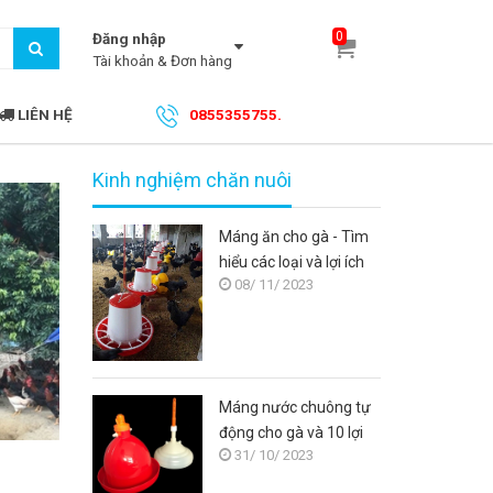
0
Đăng nhập
Tài khoản & Đơn hàng
LIÊN HỆ
0855355755.
Kinh nghiệm chăn nuôi
Máng ăn cho gà - Tìm
hiểu các loại và lợi ích
08/ 11/ 2023
của việc sử dụng máng
ăn cho gà
Máng nước chuông tự
động cho gà và 10 lợi
31/ 10/ 2023
ích khi sử dụng