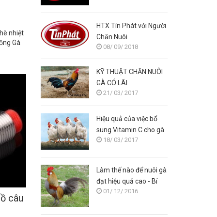
HTX Tín Phát với Người
hè nhiệt
Chăn Nuôi
uồng Gà
08/ 09/ 2018
KỸ THUẬT CHĂN NUÔI
GÀ CÓ LÃI
21/ 03/ 2017
Hiệu quả của việc bổ
sung Vitamin C cho gà
18/ 03/ 2017
Làm thế nào để nuôi gà
đạt hiệu quả cao - Bí
01/ 12/ 2016
quyết nuôi gà
bồ câu