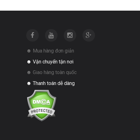
☻ Mua hàng đơn giản
☻ Vận chuyển tận nơi
☻ Giao hàng toàn quốc
☻ Thanh toán dễ dàng