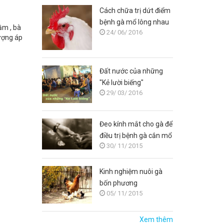
Cách chữa trị dứt điểm
bệnh gà mổ lông nhau
ầm , bà
24/ 06/ 2016
ượng áp
Đất nước của những
"Kẻ lười biếng"
29/ 03/ 2016
Đeo kính mắt cho gà để
điều trị bệnh gà cắn mổ
30/ 11/ 2015
nhau
Kinh nghiệm nuôi gà
bốn phương
05/ 11/ 2015
Xem thêm