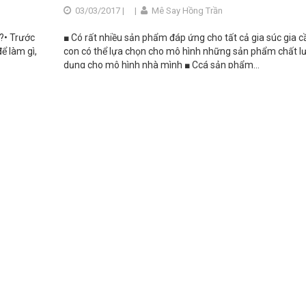
03/03/2017 |
|
Mê Say Hồng Trần
?• Trước
■ Có rất nhiều sản phẩm đáp ứng cho tất cả gia súc gia c
ể làm gì,
con có thể lựa chọn cho mô hình những sản phẩm chất l
dụng cho mô hình nhà mình ■ Ccá sản phẩm...