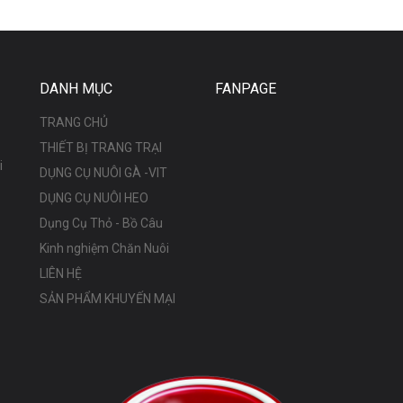
DANH MỤC
FANPAGE
TRANG CHỦ
THIẾT BỊ TRANG TRẠI
i
DỤNG CỤ NUÔI GÀ -VIT
DỤNG CỤ NUÔI HEO
Dụng Cụ Thỏ - Bồ Câu
Kinh nghiệm Chăn Nuôi
LIÊN HỆ
SẢN PHẨM KHUYẾN MẠI