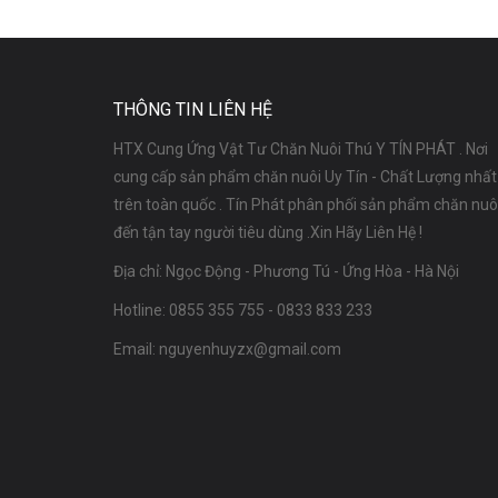
THÔNG TIN LIÊN HỆ
HTX Cung Ứng Vật Tư Chăn Nuôi Thú Y TÍN PHÁT . Nơi
cung cấp sản phẩm chăn nuôi Uy Tín - Chất Lượng nhất
trên toàn quốc . Tín Phát phân phối sản phẩm chăn nuô
đến tận tay người tiêu dùng .Xin Hãy Liên Hệ !
Địa chỉ: Ngọc Động - Phương Tú - Ứng Hòa - Hà Nội
Hotline:
0855 355 755
-
0833 833 233
Email:
nguyenhuyzx@gmail.com