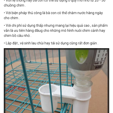
• Với hệ thống này bà con có thể sử dụng ở quy mô nhỏ từ 20 - 50
chuồng chim .
• Với biện pháp thủ công là bà con có thể chăm nước hàng ngày
cho chim .
• Với chi phí sử dụng thấp nhưng mang lại hiệu quả cao , sản phẩm
vẫn là ưu tiên hàng đâug cho những mô hình nuôi chim cảnh hay
chim bồ câu nhỏ .
• Lắp đặt , vệ sinh lau chùi hay tái sử dụng cũng rất đơn giản .