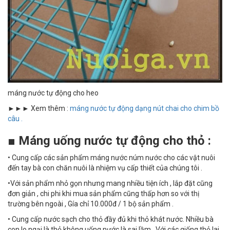
máng nước tự động cho heo
►►► Xem thêm :
máng nước tự động dạng nút chai cho chim bồ
câu .
■ Máng uống nước tự động cho thỏ :
• Cung cấp các sản phẩm máng nước núm nước cho các vật nuôi
đến tay bà con chăn nuôi là nhiệm vụ cấp thiết của chúng tôi .
•Với sản phẩm nhỏ gọn nhưng mang nhiều tiện ích , lắp đặt cũng
đơn giản , chi phi khi mua sản phẩm cũng thấp hơn so với thị
trường bên ngoài , Gía chỉ 10.000đ / 1 bộ sản phẩm .
• Cung cấp nước sạch cho thỏ đầy đủ khi thỏ khát nước. Nhiều bà
con lo ngại là thỏ không uống nước là sai lầm . Với các giống thỏ lai