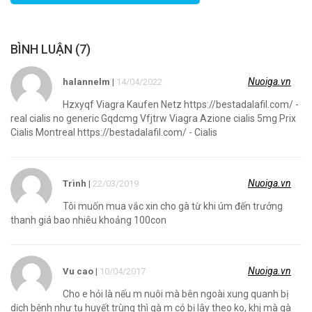
BÌNH LUẬN (7)
Nuoiga.vn
halannelm
|
14/04/2022
Hzxyqf Viagra Kaufen Netz https://bestadalafil.com/ -
real cialis no generic Gqdcmg Vfjtrw Viagra Azione cialis 5mg Prix
Cialis Montreal https://bestadalafil.com/ - Cialis
Nuoiga.vn
Trình
|
22/03/2019
Tôi muốn mua vắc xin cho gà từ khi úm đến trưởng
thanh giá bao nhiêu khoảng 100con
Nuoiga.vn
Vu cao
|
10/04/2017
Cho e hỏi là nếu m nuôi mà bên ngoài xung quanh bị
dịch bệnh như tụ huyết trùng thì gà m có bị lây theo ko, khj mà gà