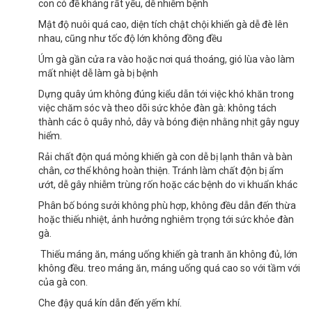
con có đề kháng rất yếu, dễ nhiễm bệnh
Mật độ nuôi quá cao, diện tích chật chội khiến gà dễ đè lên
nhau, cũng như tốc độ lớn không đồng đều
Úm gà gần cửa ra vào hoặc nơi quá thoáng, gió lùa vào làm
mất nhiệt dễ làm gà bị bệnh
Dựng quây úm không đúng kiểu dẫn tới việc khó khăn trong
việc chăm sóc và theo dõi sức khỏe đàn gà: không tách
thành các ô quây nhỏ, dây và bóng điện nhằng nhịt gây nguy
hiểm.
Rải chất độn quá mỏng khiến gà con dễ bị lạnh thân và bàn
chân, cơ thể không hoàn thiện. Tránh làm chất độn bị ẩm
ướt, dễ gây nhiễm trùng rốn hoặc các bệnh do vi khuẩn khác
Phân bố bóng sưởi không phù hợp, không đều dẫn đến thừa
hoặc thiếu nhiệt, ảnh hưởng nghiêm trọng tới sức khỏe đàn
gà.
Thiếu máng ăn, máng uống khiến gà tranh ăn không đủ, lớn
không đều. treo máng ăn, máng uống quá cao so với tầm với
của gà con.
Che đậy quá kín dẫn đến yếm khí.