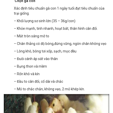
Chọn gà con
Xác định tiêu chuẩn gà con 1 ngày tuổi.đạt tiêu chuẩn của
trại giống.
– Khối lượng sơ sinh lớn (35 – 36g/con)
– Khỏe mạnh, tinh nhanh, hoạt bát, thân hình cân đối.
– Mắt tròn sáng mở to
– Chân thẳng có độ bóng,đứng vững, ngón chân không vẹo
– Lông khô, bông tơi xốp, sạch, mọc đều
– Đuôi cánh áp sát vào thân
– Bụng thon và mềm
– Rốn khô và kín
– Đầu to cân đối, cổ dài và chắc
– Mỏ to chắc chắn, không vẹo, 2 mỏ khép kín.