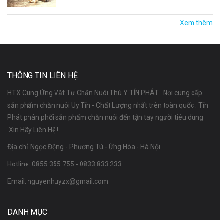
Xem thêm
THÔNG TIN LIÊN HỆ
HTX Cung Ứng Vật Tư Chăn Nuôi Thú Y TÍN PHÁT . Nơi cung cấp
sản phẩm chăn nuôi Uy Tín - Chất Lượng nhất trên toàn quốc . Tín
Phát phân phối sản phẩm chăn nuôi đến tận tay người tiêu dùng
.Xin Hãy Liên Hệ !
Địa chỉ: Ngọc Động - Phương Tú - Ứng Hòa - Hà Nội
Hotline:
0855 355 755
-
0833 833 233
Email:
nguyenhuyzx@gmail.com
DANH MỤC