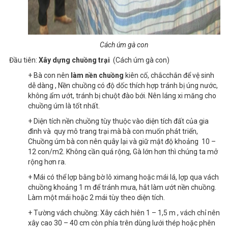
Cách úm gà con
Đầu tiên:
Xây dựng chuồng trại
(Cách úm gà con)
+ Bà con nên
làm nền chuồng
kiên cố, chắcchắn để vệ sinh
dễ dàng , Nền chuồng có độ dốc thích hợp tránh bị úng nước,
không ẩm ướt, tránh bị chuột đào bới. Nên láng xi măng cho
chuồng úm là tốt nhất.
+ Diện tích nền chuồng tùy thuộc vào diện tích đất của gia
đình và quy mô trang trại mà bà con muốn phát triển,
Chuồng úm bà con nên quây lại và giữ mật độ khoảng 10 –
12 con/m2. Không cần quá rộng, Gà lớn hơn thì chúng ta mở
rộng hơn ra.
+ Mái có thể lợp bằng bờ lô ximang hoặc mái lá, lợp qua vách
chuồng khoảng 1 m để tránh mưa, hắt làm ướt nền chuồng.
Làm một mái hoặc 2 mái tùy theo diện tích.
+ Tường vách chuồng: Xây cách hiên 1 – 1,5 m , vách chỉ nên
xây cao 30 – 40 cm còn phía trên dùng lưới thép hoặc phên