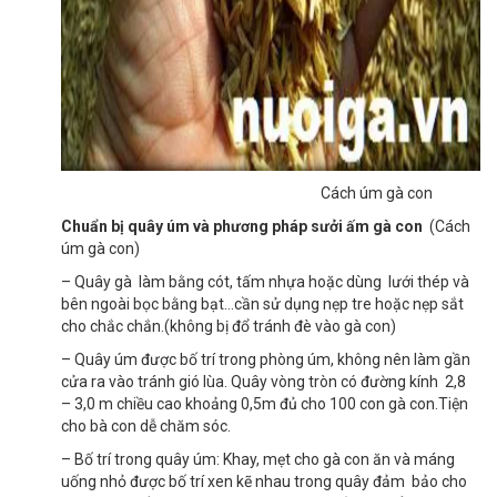
Cách úm gà con
Chuẩn bị quây úm và phương pháp sưởi ấm gà con
(Cách
úm gà con)
– Quây gà làm bằng cót, tấm nhựa hoặc dùng lưới thép và
bên ngoài bọc bằng bạt…cần sử dụng nẹp tre hoặc nẹp sắt
cho chắc chắn.(không bị đổ tránh đè vào gà con)
– Quây úm được bố trí trong phòng úm, không nên làm gần
cửa ra vào tránh gió lùa. Quây vòng tròn có đường kính 2,8
– 3,0 m chiều cao khoảng 0,5m đủ cho 100 con gà con.Tiện
cho bà con dễ chăm sóc.
– Bố trí trong quây úm: Khay, mẹt cho gà con ăn và máng
uống nhỏ được bố trí xen kẽ nhau trong quây đảm bảo cho