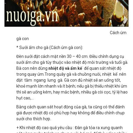
Cách úm
gà con
* Sưởi ấm cho gà (Cách úm gà con):
Đèn sưởi đặt cách mặt nền 30 – 40 cm. Điều chỉnh dụng cụ
sưởi ấm cho gà tùy thuộc vào nhiệt độ môi trường và tuổi gà.
Bà con nên dùng
nhiệt độ và ẩm kế
để quan sát nhiệt độ
trong quay úm.Trong quây gà và chuồng nuôi, nhiệt kế nên
đặt tầm ngang lưng gà. Gà con đủ nhiệt sẽ an uống tốt,
khoẻ mạnh lớn nhanh và ít bệnh; nếu gà bị thiếu nhiệt khi úm
thì sẽ an uống kém, hay mắc bệnh, nhiều gà còi cọc, tỷ lệ hao
hụt cao,…
Bằng cách quan sát hoạt động của gà, ta cũng có thể đánh
giá được nhiệt độ có phù hợp hay không để điều chỉnh chụp
sưởi cho thích hợp.
+ Khi nhiệt độ cao quá yêu cầu : Đàn gà tỏa ra xung quanh