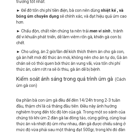
trưởng tốt nhất.
► Để đỡ tốn chi phí tiền điện, bà con nên dùng
nhiệt kế , và
bóng úm chuyên dụng
sẽ chính xác, và đạt hiệu quả úm cao
hơn.
► Chấu độn, chất nền chúng ta nên trải
men vi sinh
, tránh
để vi khuẩn phát triển, dễ làm viêm rốn gà, khiến gà con bị
chết.
► Cho uống, ăn 2 giờ/lần để kích thích thèm ăn cho gà con,
gà ăn hết mới đổ thức ăn mới, không nên cho ăn tự do, Gà ăn
chán sẽ có thói quen bới thức ăn vung vãi, vừa tốn chi phí
thức ăn, cám rớt ra sẽ ôi thiu, gà ăn dễ bị bệnh.
Kiểm soát ánh sáng trong quá trình úm gà
(Cách
úm gà con)
Đa phần bà con úm gà đều để đèn 14/24h trong 2-3 tuần
đầu, thậm chí là cả tháng đầu tiên. Điều này ảnh hưởng
nghiêm trọng đến tốc độ lớn của gà. Trong một so sánh của
chúng tôi khi úm 2 đàn gà lai đông tảo, cùng giống, cùng loại
thức ăn và nhiệt độ úm như nhau, đàn gà được chiếu sáng ở
mức độ vừa phải sau một tháng đạt 500gr, trong khi đó đàn