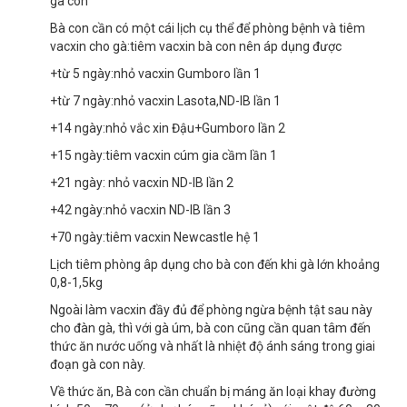
gà con
Bà con cần có một cái lịch cụ thể để phòng bệnh và tiêm
vacxin cho gà:tiêm vacxin bà con nên áp dụng được
+từ 5 ngày:nhỏ vacxin Gumboro lần 1
+từ 7 ngày:nhỏ vacxin Lasota,ND-IB lần 1
+14 ngày:nhỏ vắc xin Đậu+Gumboro lần 2
+15 ngày:tiêm vacxin cúm gia cầm lần 1
+21 ngày: nhỏ vacxin ND-IB lần 2
+42 ngày:nhỏ vacxin ND-IB lần 3
+70 ngày:tiêm vacxin Newcastle hệ 1
Lịch tiêm phòng âp dụng cho bà con đến khi gà lớn khoảng
0,8-1,5kg
Ngoài làm vacxin đầy đủ để phòng ngừa bệnh tật sau này
cho đàn gà, thì với gà úm, bà con cũng cần quan tâm đến
thức ăn nước uống và nhất là nhiệt độ ánh sáng trong giai
đoạn gà con này.
Về thức ăn, Bà con cần chuẩn bị máng ăn loại khay đường