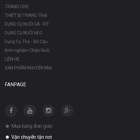
TRANG CHỦ
THIẾT BỊ TRANG TRẠI
DỤNG CỤ NUÔI GÀ -VIT
DỤNG CỤ NUÔI HEO
Dụng Cụ Thỏ - Bồ Câu
Kinh nghiệm Chăn Nuôi
LIÊN HỆ
SẢN PHẨM KHUYẾN MẠI
FANPAGE
☻ Mua hàng đơn giản
☻ Vận chuyển tận nơi