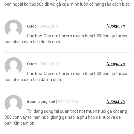
bên ngoài ko tiếp xúc dk với gà của mình luôn có hàng rào cách biệt
Nuoiga.vn
Quoc
|
08/02/2017
Cac bac. Cho em hoi em muon buoi1000con ga thi can
bao nhieu dien tich dat la du a
Nuoiga.vn
Quoc
|
08/02/2017
Cac bac. Cho em hoi em muon buoi1000con ga thi can
bao nhieu dien tich dau la du a
Nuoiga.vn
doan trung kiet
|
29/12/2016
Toi dang song tai quan thot not muon nuoi ga khoang
300 con vay toi nen nuoi giong ga nao la phu hop de nuoi va de
ban. Xin cam on.