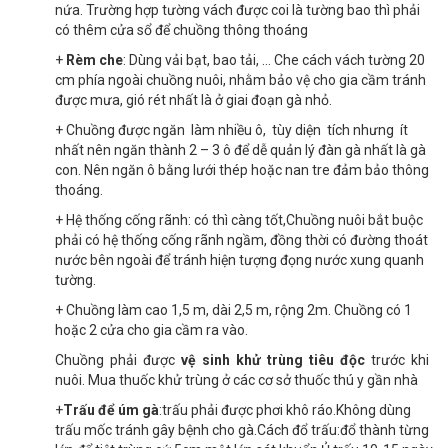
nứa. Trường hợp tường vách được coi là tường bao thì phải
có thêm cửa sổ để chuồng thông thoáng
+
Rèm che
: Dùng vải bạt, bao tải, … Che cách vách tường 20
cm phía ngoài chuồng nuôi, nhằm bảo vệ cho gia cầm tránh
được mưa, gió rét nhất là ở giai đoạn gà nhỏ.
+ Chuồng được ngăn làm nhiều ô, tùy diện tích nhưng ít
nhất nên ngăn thành 2 – 3 ô để dễ quản lý đàn gà nhất là gà
con. Nên ngăn ô bằng lưới thép hoặc nan tre đảm bảo thông
thoáng.
+ Hệ thống cống rãnh: có thì càng tốt,Chuồng nuôi bắt buộc
phải có hệ thống cống rãnh ngầm, đồng thời có đường thoát
nước bên ngoài để tránh hiện tượng đọng nước xung quanh
tường.
+ Chuồng làm cao 1,5 m, dài 2,5 m, rộng 2m. Chuồng có 1
hoặc 2 cửa cho gia cầm ra vào.
Chuồng phải được
vệ sinh khử trùng tiêu độc
trước khi
nuôi. Mua thuốc khử trùng ở các cơ sở thuốc thú y gần nhà
+
Trấu để úm gà
:trấu phải được phơi khô ráo.Không dùng
trấu mốc tránh gây bệnh cho gà.Cách đổ trấu:đổ thành từng