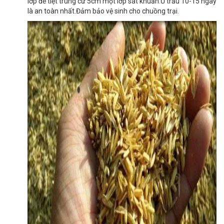
lớp để tiệt trùng cứ 5cm một lớp sát khuẩn.Ủ trấu 10-15 ngày
là an toàn nhất.Đảm bảo vệ sinh cho chuồng trại.