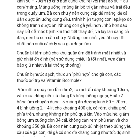
kính 50 – 70cm (ở chợ bán cũng khá rẻ) với mật độ 60 – 80
con/máng. Máng uống, máng ăn bố trí gần nhau và trải đều
trong quây úm. Bà con chú ý nên cung cấp đủ máng, để cả
đàn được ăn uống đồng đều, tránh hiện tượng con lép,kẹp do
không tranh được ăn. Những con gà yếu hơn , nhỏ hơn sau
này rất dễ mắc bệnh khi thời tiết thay đổi, và lây lan sang cả
đàn, nên bà con cần chú ý. Những con nhỏ, yêu ớt này tốt
nhất nên nuôi cách ly sau giai đoạn úm.
Chuẩn bị tấm phủ cho khu quây úm để tránh mất nhiệt và
giữ nhiệt ổn định (nên sử dụng chiếu là tốt nhất, vừa đảm
bảo giữ nhiệt và lại thông thoáng)
Chuẩn bị nước sạch, thức ăn "phù hợp" cho gà con, các
thuốc bổ trợ và Vitamin Bcomplex.
Với một ô quây úm tầm 5m2, ta rải trấu dày khoảng 10cm,
vào mùa đông nên sử dụng 05 bóng hồng ngoại, Hoặc 2
bóng úm chuyên dụng. 5 máng ăn đường kính 50 – 70cm,
4 bình uống 2 – 4 lit cho khoảng 400 gà, có rèm, chiếu phủ
phía trên, nhưng không nên phủ quá kín; Vào mùa hè, giảm
bóng úm xuống còn 04 cái, không cần rèm phủ trần và cho
khoảng 350 gà. Bà con nên cung cấp đủ nhiệt theo đúng yêu
cầu của gà con, để gà có sức đề kháng cũng như tốc độ sinh