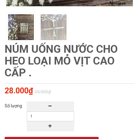
NÚM UỐNG NƯỚC CHO
HEO LOẠI MỎ VỊT CAO
CẤP .
28.000₫
35.000₫
Số lượng