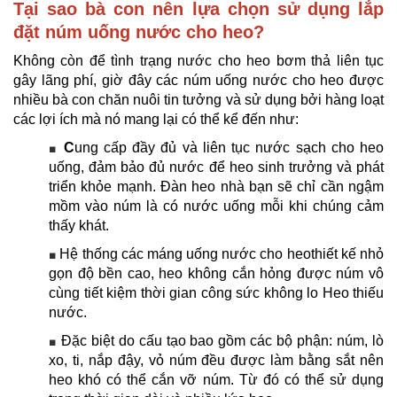
Tại sao bà con nên lựa chọn sử dụng lắp
đặt núm uống nước cho heo?
Không còn để tình trạng nước cho heo bơm thả liên tục
gây lãng phí, giờ đây các núm uống nước cho heo được
nhiều bà con chăn nuôi tin tưởng và sử dụng bởi hàng loạt
các lợi ích mà nó mang lại có thể kể đến như:
C
ung cấp đầy đủ và liên tục nước sạch cho heo
■
uống, đảm bảo đủ nước để heo sinh trưởng và phát
triển khỏe mạnh. Đàn heo nhà bạn sẽ chỉ cần ngậm
mồm vào núm là có nước uống mỗi khi chúng cảm
thấy khát.
Hệ thống các máng uống nước cho heothiết kế nhỏ
■
gọn độ bền cao, heo không cắn hỏng được núm vô
cùng tiết kiệm thời gian công sức không lo Heo thiếu
nước.
Đặc biệt do cấu tạo bao gồm các bộ phận: núm, lò
■
xo, ti, nắp đậy, vỏ núm đều được làm bằng sắt nên
heo khó có thể cắn vỡ núm. Từ đó có thể sử dụng