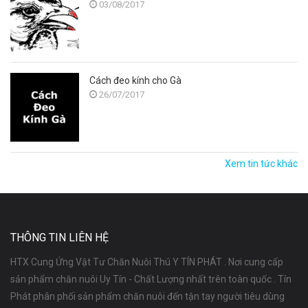
03/08/2017
Cách đeo kính cho Gà
26/07/2017
Xem tin tức khác
THÔNG TIN LIÊN HỆ
HTX Cung Ứng Vật Tư Chăn Nuôi Thú Y TÍN PHÁT . Nơi cung cấp
sản phẩm chăn nuôi Uy Tín - Chất Lượng nhất trên toàn quốc . Tín
Phát phân phối sản phẩm chăn nuôi đến tận tay người tiêu dùng