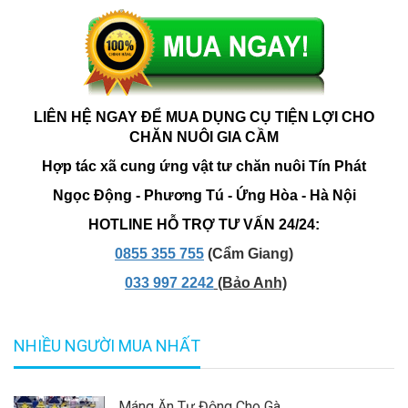
LIÊN HỆ NGAY ĐỂ MUA DỤNG CỤ TIỆN LỢI CHO
CHĂN NUÔI GIA CẦM
Hợp tác xã cung ứng vật tư chăn nuôi Tín Phát
Ngọc Động - Phương Tú - Ứng Hòa - Hà Nội
HOTLINE HỖ TRỢ TƯ VẤN 24/24:
0855 355 755
(Cẩm Giang)
033 997 2242
(Bảo Anh)
NHIỀU NGƯỜI MUA NHẤT
Máng Ăn Tự Động Cho Gà