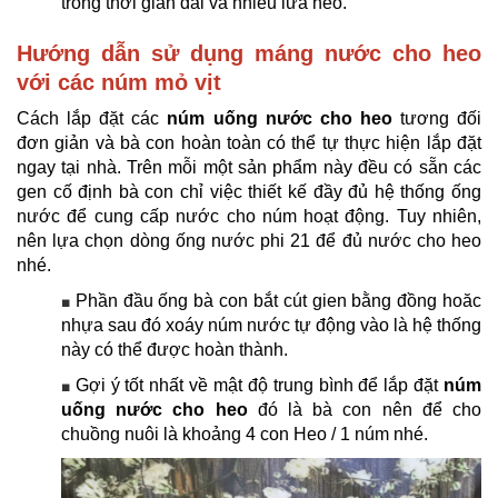
trong thời gian dài và nhiều lứa heo.
Hướng dẫn sử dụng máng nước cho heo
với các núm mỏ vịt
Cách lắp đặt các
núm uống nước cho heo
tương đối
đơn giản và bà con hoàn toàn có thể tự thực hiện lắp đặt
ngay tại nhà. Trên mỗi một sản phẩm này đều có sẵn các
gen cố định bà con chỉ việc thiết kế đầy đủ hệ thống ống
nước để cung cấp nước cho núm hoạt động. Tuy nhiên,
nên lựa chọn dòng ống nước phi 21 để đủ nước cho heo
nhé.
Phần đầu ống bà con bắt cút gien bằng đồng hoăc
■
nhựa sau đó xoáy núm nước tự động vào là hệ thống
này có thể được hoàn thành.
Gợi ý tốt nhất về mật độ trung bình để lắp đặt
núm
■
uống nước cho heo
đó là bà con nên để cho
chuồng nuôi là khoảng 4 con Heo / 1 núm nhé.