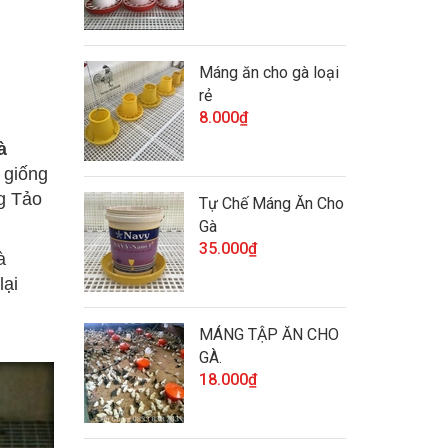
Máng ăn cho gà loại
rẻ
8.000₫
à
 giống
ng Tảo
Tự Chế Máng Ăn Cho
Gà
35.000₫
à
lại
MÁNG TẬP ĂN CHO
GÀ.
18.000₫