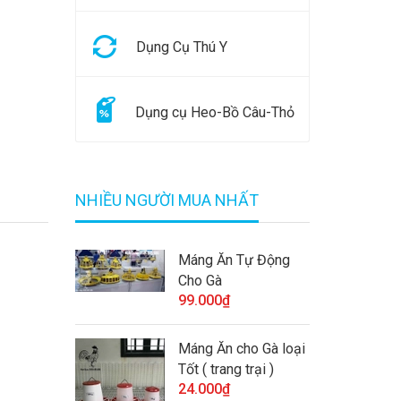
Dụng Cụ Thú Y
Dụng cụ Heo-Bồ Câu-Thỏ
NHIỀU NGƯỜI MUA NHẤT
Máng Ăn Tự Động
Cho Gà
99.000₫
Máng Ăn cho Gà loại
Tốt ( trang trại )
24.000₫