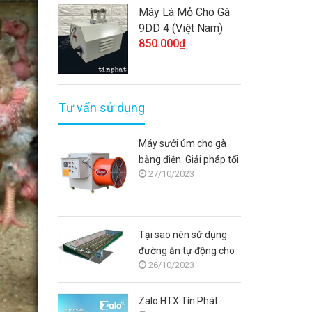
Máy Là Mỏ Cho Gà
9DD 4 (Việt Nam)
850.000₫
Tư vấn sử dụng
Máy sưởi úm cho gà
bằng điện: Giải pháp tối
27/10/2023
ưu cho người chăn nuôi
Tại sao nên sử dụng
đường ăn tự động cho
26/10/2023
gà?
Zalo HTX Tín Phát