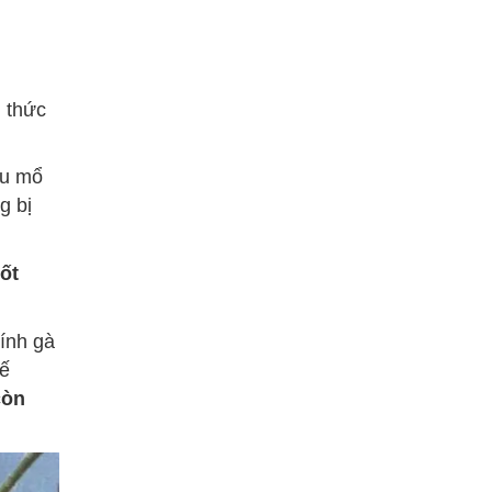
h thức
ầu mổ
g bị
tốt
ính gà
kế
còn