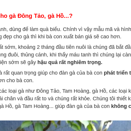
cho gà Đông Tảo, gà Hồ...?
ảnh, dùng để làm quà biếu. Chính vì vậy mẫu mã và hìn
 đẹp cho gà thì khi bà con xuất bán giá sẽ cao hơn.
t sớm, khoảng 2 tháng đầu tiên nuôi là chúng đã bắt đ
đuôi, thủng cánh, khi thấy máu tanh thì chúng lại càn
hiện sớm sẽ gây
hậu quả rất nghiêm trọng.
là rất quan trọng giúp cho đàn gà của bà con
phát triển 
hơn cho bà con.
các loại gà như Đông Tảo, Tam Hoàng, gà Hồ, các loại k
 chân và đầu rất to và chúng rất khỏe. Chúng tôi thiết 
 gà Hồ, gà Tam Hoàng... giúp đàn gà của bà con
không 