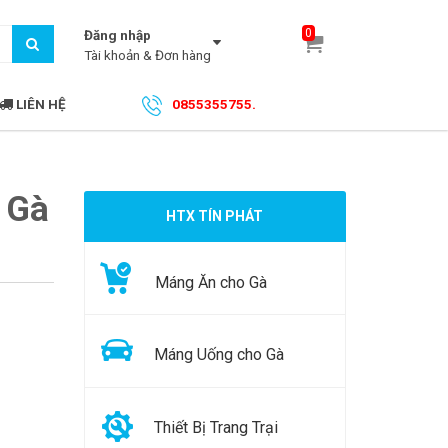
0
Đăng nhập
Tài khoản & Đơn hàng
LIÊN HỆ
0855355755.
 Gà
HTX TÍN PHÁT
Máng Ăn cho Gà
Máng Uống cho Gà
Thiết Bị Trang Trại