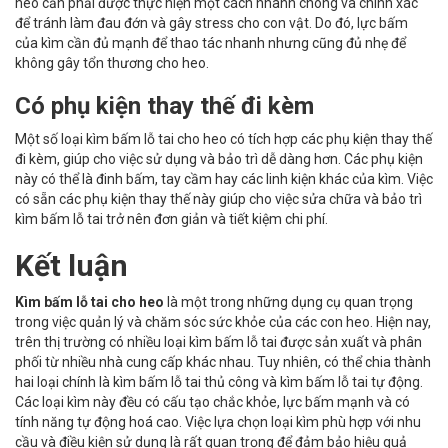
heo cần phải được thực hiện một cách nhanh chóng và chính xác
để tránh làm đau đớn và gây stress cho con vật. Do đó, lực bấm
của kìm cần đủ mạnh để thao tác nhanh nhưng cũng đủ nhẹ để
không gây tổn thương cho heo.
Có phụ kiện thay thế đi kèm
Một số loại kìm bấm lỗ tai cho heo có tích hợp các phụ kiện thay thế
đi kèm, giúp cho việc sử dụng và bảo trì dễ dàng hơn. Các phụ kiện
này có thể là đinh bấm, tay cầm hay các linh kiện khác của kìm. Việc
có sẵn các phụ kiện thay thế này giúp cho việc sửa chữa và bảo trì
kìm bấm lỗ tai trở nên đơn giản và tiết kiệm chi phí.
Kết luận
Kìm bấm lỗ tai cho heo
là một trong những dụng cụ quan trọng
trong việc quản lý và chăm sóc sức khỏe của các con heo. Hiện nay,
trên thị trường có nhiều loại kìm bấm lỗ tai được sản xuất và phân
phối từ nhiều nhà cung cấp khác nhau. Tuy nhiên, có thể chia thành
hai loại chính là kìm bấm lỗ tai thủ công và kìm bấm lỗ tai tự động.
Các loại kìm này đều có cấu tạo chắc khỏe, lực bấm mạnh và có
tính năng tự động hoá cao. Việc lựa chọn loại kìm phù hợp với nhu
cầu và điều kiện sử dụng là rất quan trọng để đảm bảo hiệu quả