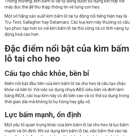
Thông thường, kìm bấm lỗ tai tự động được sử dụng kết hợp với
máy đọc thẻ để thu thập thông tin về từng con heo.
Một số hãng sản xuất kìm bấm lỗ tai tự động nổi tiếng hiện nay là
Tru-Test, Gallagher hay Datamars. Các loại kìm này thường có cấu
tạo phức tạp hơn so với kìm bấm lỗ tai thủ công và có tính năng tự
động hoá cao hơn.
Đặc điểm nổi bật của kìm bấm
lỗ tai cho heo
Cấu tạo chắc khỏe, bền bỉ
Điểm nổi bật đầu tiên của kìm bấm lỗ tai cho heo là cấu tạo chắc
khỏe và bền bỉ. Với việc sử dụng nhựa ABS siêu bền và đinh làm
bằng INOX, các loại kìm này có độ bền cao và có thể sử dụng trong
thời gian dài mà không bị hư hỏng hay gãy vỡ.
Lực bấm mạnh, ổn định
Một yếu tố quan trọng khác của kìm bấm lỗ tai cho heo là lực bấm
mạnh và ổn định. Khi sử dụng kìm bấm lỗ tai, việc bấm thẻ vào tai