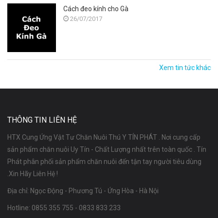
Cách đeo kính cho Gà
26/07/2017
Xem tin tức khác
THÔNG TIN LIÊN HỆ
HTX Cung Ứng Vật Tư Chăn Nuôi Thú Y TÍN PHÁT . Nơi cung cấp
sản phẩm chăn nuôi Uy Tín - Chất Lượng nhất trên toàn quốc . Tín
Phát phân phối sản phẩm chăn nuôi đến tận tay người tiêu dùng
.Xin Hãy Liên Hệ !
Địa chỉ: Ngọc Động - Phương Tú - Ứng Hòa - Hà Nội
Hotline:
0855 355 755
-
0833 833 233