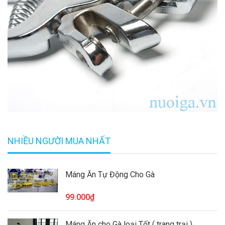
NHIỀU NGƯỜI MUA NHẤT
Máng Ăn Tự Động Cho Gà
99.000₫
Máng Ăn cho Gà loại Tốt ( trang trại )