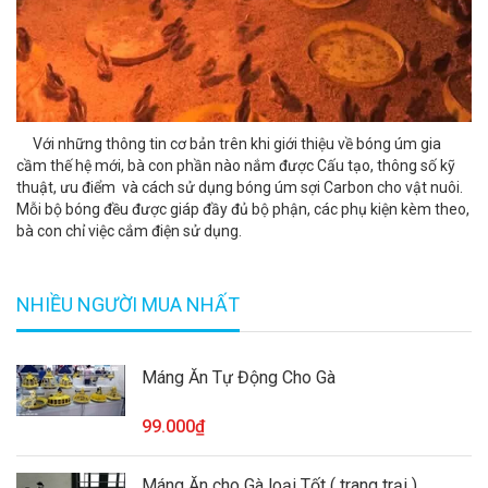
Với những thông tin cơ bản trên khi giới thiệu về bóng úm gia
cầm thế hệ mới, bà con phần nào nắm được Cấu tạo, thông số kỹ
thuật, ưu điểm và cách sử dụng bóng úm sợi Carbon cho vật nuôi.
Mỗi bộ bóng đều được giáp đầy đủ bộ phận, các phụ kiện kèm theo,
bà con chỉ việc cắm điện sử dụng.
NHIỀU NGƯỜI MUA NHẤT
Máng Ăn Tự Động Cho Gà
99.000₫
Máng Ăn cho Gà loại Tốt ( trang trại )