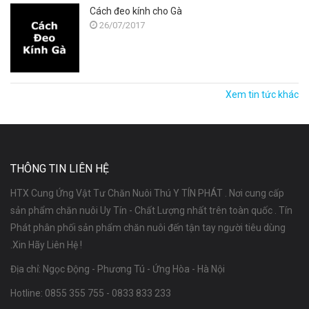
Cách đeo kính cho Gà
26/07/2017
Xem tin tức khác
THÔNG TIN LIÊN HỆ
HTX Cung Ứng Vật Tư Chăn Nuôi Thú Y TÍN PHÁT . Nơi cung cấp
sản phẩm chăn nuôi Uy Tín - Chất Lượng nhất trên toàn quốc . Tín
Phát phân phối sản phẩm chăn nuôi đến tận tay người tiêu dùng
.Xin Hãy Liên Hệ !
Địa chỉ: Ngọc Động - Phương Tú - Ứng Hòa - Hà Nội
Hotline:
0855 355 755
-
0833 833 233