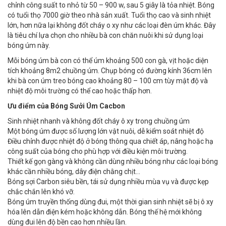
chỉnh công suất to nhỏ từ 50 – 900 w, sau 5 giây là tỏa nhiệt. Bóng
có tuổi thọ 7000 giờ theo nhà sản xuất. Tuổi thọ cao và sinh nhiệt
lớn, hơn nữa lại không đốt cháy o xy như các loại đèn úm khác. Đây
là tiêu chí lựa chọn cho nhiều bà con chăn nuôi khi sử dụng loại
bóng úm này.
Mỗi bóng úm bà con có thể úm khoảng 500 con gà, vịt hoặc diện
tích khoảng 8m2 chuồng úm. Chụp bóng có đường kính 36cm lên
khi bà con úm treo bóng cao khoảng 80 – 100 cm tùy mật độ và
nhiệt độ môi trường có thể cao hoặc thấp hơn.
Ưu điểm của Bóng Sưởi Úm Cacbon
Sinh nhiệt nhanh và không đốt cháy ô xy trong chuồng úm
Một bóng úm được số lượng lớn vật nuôi, dễ kiểm soát nhiệt độ
Điều chỉnh được nhiệt độ ở bóng thông qua chiết áp, nâng hoặc hạ
công suất của bóng cho phù hợp với điều kiện môi trường.
Thiết kế gọn gàng và không cần dùng nhiều bóng như các loại bóng
khác cần nhiều bóng, dây điện chằng chịt…
Bóng sợi Carbon siêu bền, tái sử dụng nhiều mùa vụ và được kẹp
chắc chắn lên khó vỡ.
Bóng úm truyền thống dùng đui, một thời gian sinh nhiệt sẽ bị ô xy
hóa lên dẫn điện kém hoặc không dẫn. Bóng thế hệ mới không
dùng đui lên độ bền cao hơn nhiều lần.