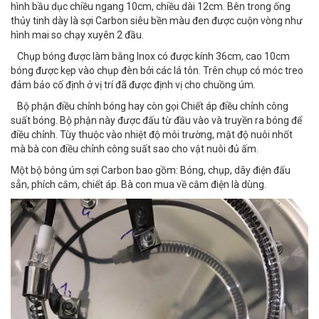
hình bầu dục chiều ngang 10cm, chiều dài 12cm. Bên trong ống
thủy tinh dày là sợi Carbon siêu bền màu đen được cuộn vòng như
hình mai so chạy xuyên 2 đầu.
Chụp bóng được làm bằng Inox có được kính 36cm, cao 10cm
bóng được kẹp vào chụp đèn bởi các lá tôn. Trên chụp có móc treo
đảm bảo cố định ở vị trí đã được định vị cho chuồng úm.
Bộ phận điều chỉnh bóng hay còn gọi Chiết áp điều chỉnh công
suất bóng. Bộ phận này được đấu từ đầu vào và truyền ra bóng để
điều chỉnh. Tùy thuộc vào nhiệt độ môi trường, mật độ nuôi nhốt
mà bà con điều chỉnh công suất sao cho vật nuôi đủ ấm.
Một bộ bóng úm sợi Carbon bao gồm: Bóng, chụp, dây điện đấu
sẵn, phích cắm, chiết áp. Bà con mua về cắm điện là dùng.