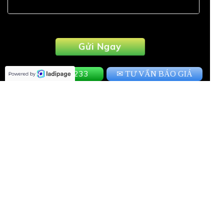
Gửi Ngay
☏ 0833 833 233
✉ TƯ VẤN BÁO GIÁ
DỤNG CỤ CHĂN NUÔI THÚ - Y
TÍN PHÁT
MST/MSDN:
MST 0108175580 do Sở Kế hoạch và Đầu tư Ứng
Hòa HN cấp lần đầu vào ngày 05/03/2018 và các lần
thay đổi tiếp theo.
Trụ Sở Miền Bắc:
Ngọc Động - Phương Tú - Ứng Hòa - TP HÀ NỘI