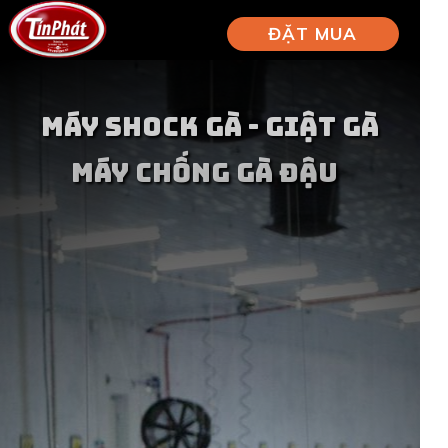
ĐẶT MUA
Máy Shock Gà - Giật Gà
máy chống gà đậu